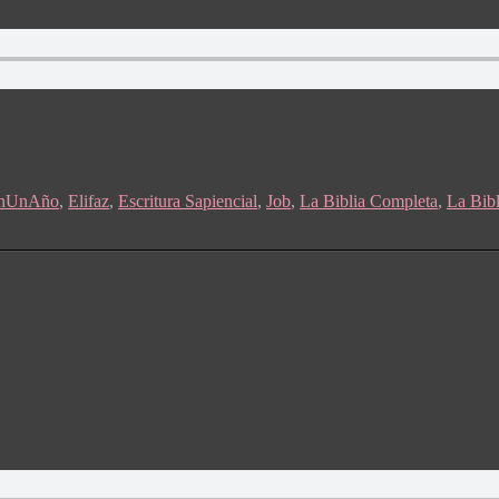
EnUnAño
,
Elifaz
,
Escritura Sapiencial
,
Job
,
La Biblia Completa
,
La Bib