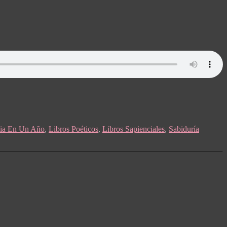
lia En Un Año
,
Libros Poéticos
,
Libros Sapienciales
,
Sabiduría