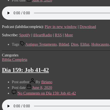
Post date
June 8, 2020
Podcast (labibliacompleta):
Play in new window
|
Download
Subscribe:
Spotify
|
iHeartRadio
|
RSS
|
More
Tags
Antiguo Testamento
,
Bildad
,
Dios
,
Elifaz
,
Holocausto
Categories
Biblia Completa
Día 159: Job 41-42
Post author
By
fliriano
Post date
June 8, 2020
No Comments
on Día 159: Job 41-42