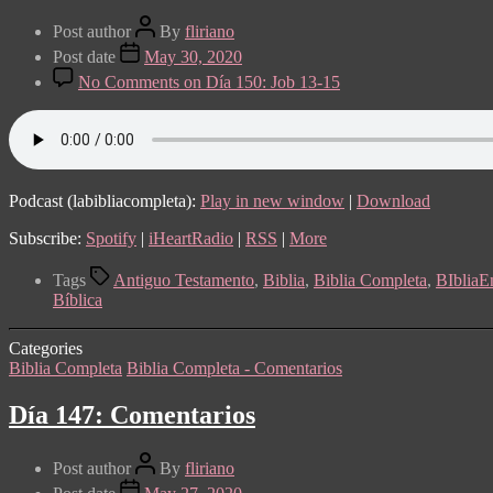
Post author
By
fliriano
Post date
May 30, 2020
No Comments
on Día 150: Job 13-15
Podcast (labibliacompleta):
Play in new window
|
Download
Subscribe:
Spotify
|
iHeartRadio
|
RSS
|
More
Tags
Antiguo Testamento
,
Biblia
,
Biblia Completa
,
BIblia
Bíblica
Categories
Biblia Completa
Biblia Completa - Comentarios
Día 147: Comentarios
Post author
By
fliriano