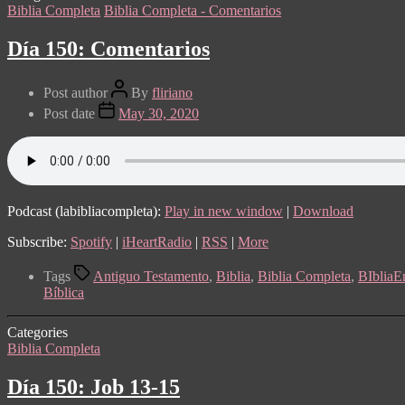
Biblia Completa
Biblia Completa - Comentarios
Día 150: Comentarios
Post author
By
fliriano
Post date
May 30, 2020
Podcast (labibliacompleta):
Play in new window
|
Download
Subscribe:
Spotify
|
iHeartRadio
|
RSS
|
More
Tags
Antiguo Testamento
,
Biblia
,
Biblia Completa
,
BIblia
Bíblica
Categories
Biblia Completa
Día 150: Job 13-15