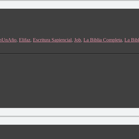
EnUnAño
,
Elifaz
,
Escritura Sapiencial
,
Job
,
La Biblia Completa
,
La Bib