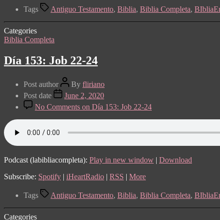
Tags
Antiguo Testamento
,
Biblia
,
Biblia Completa
,
BIblia
Categories
Biblia Completa
Día 153: Job 22-24
Post author
By
fliriano
Post date
June 2, 2020
No Comments
on Día 153: Job 22-24
Podcast (labibliacompleta):
Play in new window
|
Download
Subscribe:
Spotify
|
iHeartRadio
|
RSS
|
More
Tags
Antiguo Testamento
,
Biblia
,
Biblia Completa
,
BIblia
Categories