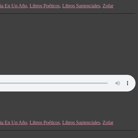
lia En Un Año
,
Libros Poéticos
,
Libros Sapienciales
,
Zofar
lia En Un Año
,
Libros Poéticos
,
Libros Sapienciales
,
Zofar