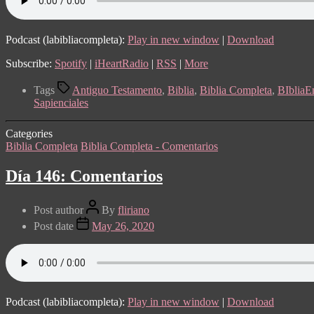
Podcast (labibliacompleta):
Play in new window
|
Download
Subscribe:
Spotify
|
iHeartRadio
|
RSS
|
More
Tags
Antiguo Testamento
,
Biblia
,
Biblia Completa
,
BIblia
Sapienciales
Categories
Biblia Completa
Biblia Completa - Comentarios
Día 146: Comentarios
Post author
By
fliriano
Post date
May 26, 2020
Podcast (labibliacompleta):
Play in new window
|
Download