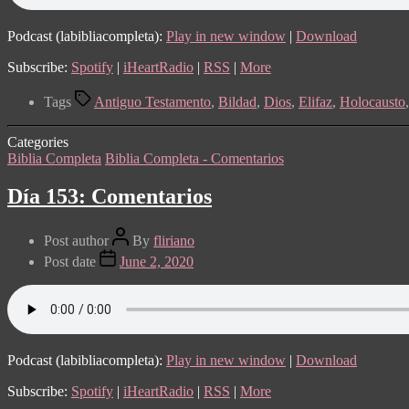
Podcast (labibliacompleta):
Play in new window
|
Download
Subscribe:
Spotify
|
iHeartRadio
|
RSS
|
More
Tags
Antiguo Testamento
,
Bildad
,
Dios
,
Elifaz
,
Holocausto
Categories
Biblia Completa
Biblia Completa - Comentarios
Día 153: Comentarios
Post author
By
fliriano
Post date
June 2, 2020
Podcast (labibliacompleta):
Play in new window
|
Download
Subscribe:
Spotify
|
iHeartRadio
|
RSS
|
More