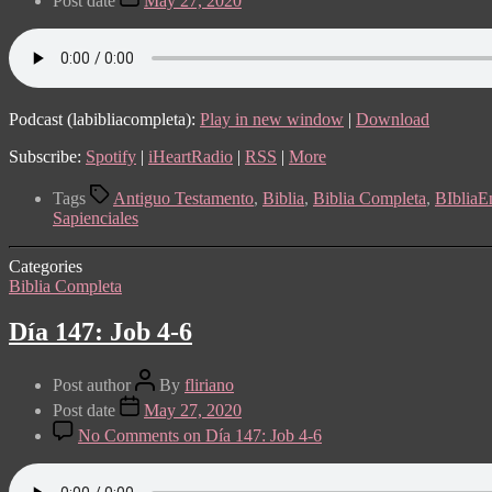
Post date
May 27, 2020
Podcast (labibliacompleta):
Play in new window
|
Download
Subscribe:
Spotify
|
iHeartRadio
|
RSS
|
More
Tags
Antiguo Testamento
,
Biblia
,
Biblia Completa
,
BIblia
Sapienciales
Categories
Biblia Completa
Día 147: Job 4-6
Post author
By
fliriano
Post date
May 27, 2020
No Comments
on Día 147: Job 4-6