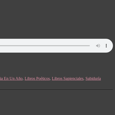
lia En Un Año
,
Libros Poéticos
,
Libros Sapienciales
,
Sabiduría