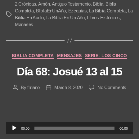
l
2 Crónicas
,
Amón
,
Antiguo Testamento
,
Biblia
,
Biblia
a
Completa
,
BIbliaEnUnAño
,
Ezequías
,
La Biblia Completa
,
La
Tags
Biblia En Audio
,
La Biblia En Un Año
,
Libros Históricos
,
y
Manasés
e
r
Categories
BIBLIA COMPLETA
MENSAJES
SERIE: LOS CINCO
Día 68: Josué 13 al 15
on
By
fliriano
March 8, 2020
No Comments
Post
Post
Día
author
date
68:
Josué
13
al
A
15
00:00
00:00
u