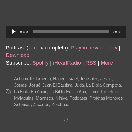
270
Sof
1
–
A
Ha
00:00
00:00
u
2
d
Podcast (labibliacompleta):
Play in new window
|
i
Download
o
Subscribe:
Spotify
|
iHeartRadio
|
RSS
|
More
P
l
Antiguo Testamento
,
Hageo
,
Israel
,
Jerusalén
,
Jesús
,
a
Josías
,
Josué
,
Juan El Bautista
,
Judá
,
La Biblia Completa
,
La Biblia En Audio
,
La Biblia En Un Año
,
Libros Proféticos
,
Tags
y
Malaquías
,
Manasés
,
Nínive
,
Podcasts
,
Profetas Menores
,
e
Sofonías
,
Zacarías
,
Zorobabel
r