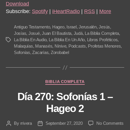
i
Download
o
Subscribe:
Spotify
|
iHeartRadio
|
RSS
|
More
P
l
Antiguo Testamento
,
Hageo
,
Israel
,
Jerusalén
,
Jesús
,
a
Josías
,
Josué
,
Juan El Bautista
,
Judá
,
La Biblia Completa
,
La Biblia En Audio
,
La Biblia En Un Año
,
Libros Proféticos
,
Tags
y
Malaquías
,
Manasés
,
Nínive
,
Podcasts
,
Profetas Menores
,
e
Sofonías
,
Zacarías
,
Zorobabel
r
Categories
BIBLIA COMPLETA
Día 270: Sofonías 1 –
Hageo 2
on
By
rrivera
September 27, 2020
No Comments
Post
Post
Día
author
date