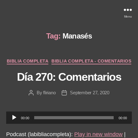
Menu
Tag:
Manasés
Categories
BIBLIA COMPLETA
BIBLIA COMPLETA - COMENTARIOS
Día 270: Comentarios
By
fliriano
September 27, 2020
Post
Post
author
date
A
00:00
00:00
u
d
Podcast (labibliacompleta):
Play in new window
|