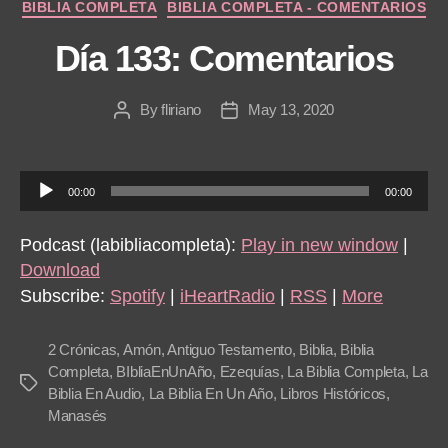
Categories
BIBLIA COMPLETA
BIBLIA COMPLETA - COMENTARIOS
Día 133: Comentarios
By
fliriano
May 13, 2020
Post
Post
author
date
A
00:00
00:00
u
d
Podcast (labibliacompleta):
Play in new window
|
i
Download
o
Subscribe:
Spotify
|
iHeartRadio
|
RSS
|
More
P
l
2 Crónicas
,
Amón
,
Antiguo Testamento
,
Biblia
,
Biblia
a
Completa
,
BIbliaEnUnAño
,
Ezequías
,
La Biblia Completa
,
La
Tags
Biblia En Audio
,
La Biblia En Un Año
,
Libros Históricos
,
y
Manasés
e