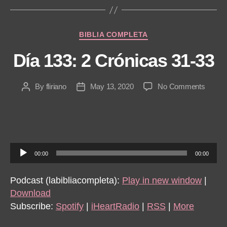
r
Categories
BIBLIA COMPLETA
Día 133: 2 Crónicas 31-33
on
By
fliriano
May 13, 2020
No Comments
Post
Post
Día
author
date
133:
2
Crónic
31-
A
33
00:00
00:00
u
d
Podcast (labibliacompleta):
Play in new window
|
i
Download
o
Subscribe:
Spotify
|
iHeartRadio
|
RSS
|
More
P