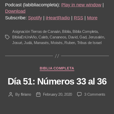
d
Podcast (labibliacompleta):
Play in new window
|
i
Download
o
Subscribe:
Spotify
|
iHeartRadio
|
RSS
|
More
P
l
Asignación Tierras de Canaán
,
Biblia
,
Biblia Completa
,
a
BIbliaEnUnAño
,
Caleb
,
Cananeos
,
David
,
Gad
,
Jerusalén
,
Tags
Josué
,
Judá
,
Manasés
,
Moisés
,
Ruben
,
Tribus de Israel
y
e
r
Categories
BIBLIA COMPLETA
Día 51: Números 33 al 36
on
By
fliriano
February 20, 2020
3 Comments
Post
Post
Día
author
date
51:
Núme