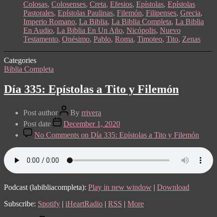
Colosas
,
Colosenses
,
Creta
,
Efesios
,
Epístolas
,
Epístolas
Pastorales
,
Epístolas Paulinas
,
Filemón
,
Filipenses
,
Grecia
,
Imperio Romano
,
La Biblia
,
La Biblia Completa
,
La Biblia
En Audio
,
La Biblia En Un Año
,
Nicópolis
,
Nuevo
Testamento
,
Onésimo
,
Pablo
,
Roma
,
Timoteo
,
Tito
,
Zenas
Categories
Biblia Completa
Día 335: Epístolas a Tito y Filemón
Post author
By
rrivera
Post date
December 1, 2020
No Comments
on Día 335: Epístolas a Tito y Filemón
Podcast (labibliacompleta):
Play in new window
|
Download
Subscribe:
Spotify
|
iHeartRadio
|
RSS
|
More