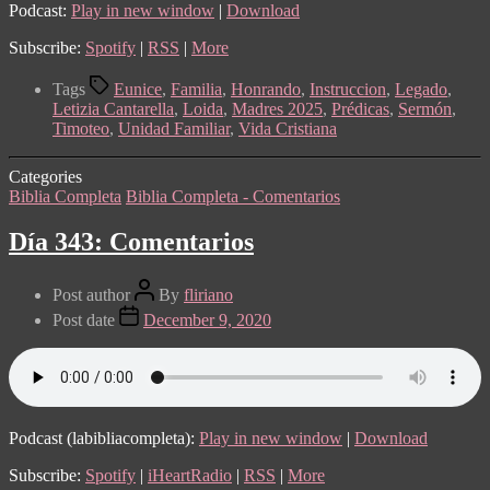
Podcast:
Play in new window
|
Download
Subscribe:
Spotify
|
RSS
|
More
Tags
Eunice
,
Familia
,
Honrando
,
Instruccion
,
Legado
,
Letizia Cantarella
,
Loida
,
Madres 2025
,
Prédicas
,
Sermón
,
Timoteo
,
Unidad Familiar
,
Vida Cristiana
Categories
Biblia Completa
Biblia Completa - Comentarios
Día 343: Comentarios
Post author
By
fliriano
Post date
December 9, 2020
Podcast (labibliacompleta):
Play in new window
|
Download
Subscribe:
Spotify
|
iHeartRadio
|
RSS
|
More