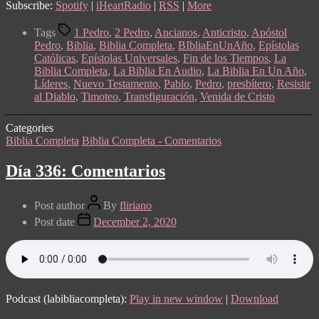
Subscribe:
Spotify
|
iHeartRadio
|
RSS
|
More
Tags
1 Pedro
,
2 Pedro
,
Ancianos
,
Anticristo
,
Apóstol
Pedro
,
Biblia
,
Biblia Completa
,
BIbliaEnUnAño
,
Epístolas
Católicas
,
Epístolas Universales
,
Fin de los Tiempos
,
La
Biblia Completa
,
La Biblia En Audio
,
La Biblia En Un Año
,
Líderes
,
Nuevo Testamento
,
Pablo
,
Pedro
,
presbítero
,
Resistir
al Diablo
,
Timoteo
,
Transfiguración
,
Venida de Cristo
Categories
Biblia Completa
Biblia Completa - Comentarios
Día 336: Comentarios
Post author
By
fliriano
Post date
December 2, 2020
Podcast (labibliacompleta):
Play in new window
|
Download