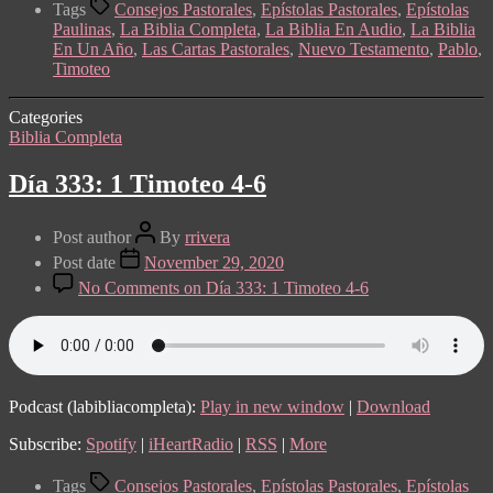
Tags
Consejos Pastorales
,
Epístolas Pastorales
,
Epístolas
Paulinas
,
La Biblia Completa
,
La Biblia En Audio
,
La Biblia
En Un Año
,
Las Cartas Pastorales
,
Nuevo Testamento
,
Pablo
,
Timoteo
Categories
Biblia Completa
Día 333: 1 Timoteo 4-6
Post author
By
rrivera
Post date
November 29, 2020
No Comments
on Día 333: 1 Timoteo 4-6
Podcast (labibliacompleta):
Play in new window
|
Download
Subscribe:
Spotify
|
iHeartRadio
|
RSS
|
More
Tags
Consejos Pastorales
,
Epístolas Pastorales
,
Epístolas