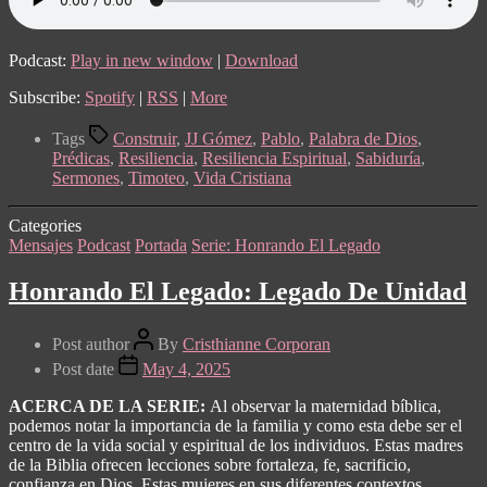
Podcast:
Play in new window
|
Download
Subscribe:
Spotify
|
RSS
|
More
Tags
Construir
,
JJ Gómez
,
Pablo
,
Palabra de Dios
,
Prédicas
,
Resiliencia
,
Resiliencia Espiritual
,
Sabiduría
,
Sermones
,
Timoteo
,
Vida Cristiana
Categories
Mensajes
Podcast
Portada
Serie: Honrando El Legado
Honrando El Legado: Legado De Unidad
Post author
By
Cristhianne Corporan
Post date
May 4, 2025
ACERCA DE LA SERIE:
Al observar la maternidad bíblica,
podemos notar la importancia de la familia y como esta debe ser el
centro de la vida social y espiritual de los individuos. Estas madres
de la Biblia ofrecen lecciones sobre fortaleza, fe, sacrificio,
confianza en Dios. Estas mujeres en sus diferentes contextos