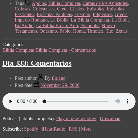
Tags
Apolos
,
Biblia Completa
,
Cartas de los Apóstoles
,
Colosas
,
Colosenses
,
Creta
,
Efesios
,
Epístolas
,
Epístolas
Pastorales
,
Epístolas Paulinas
,
Filemón
,
Filipenses
,
Grecia
,
Imperio Romano
,
La Biblia
,
La Biblia Completa
,
La Biblia
En Audio
,
La Biblia En Un Año
,
Nicópolis
,
Nuevo
Testamento
,
Onésimo
,
Pablo
,
Roma
,
Timoteo
,
Tito
,
Zenas
Categories
Biblia Completa
Biblia Completa - Comentarios
Día 333: Comentarios
Post author
By
fliriano
Post date
November 29, 2020
Podcast (labibliacompleta):
Play in new window
|
Download
Subscribe:
Spotify
|
iHeartRadio
|
RSS
|
More