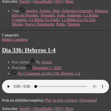
Subscribe:
Spotify
|
iHeartRadio
|
RSS
|
More
Tags
ángeles
,
Apolos
,
Dios
,
Epístolas Generales
,
Hebreos
,
Hijo del Hombre
,
Jerusalén
,
Jesús
,
Judaísmo
,
La Biblia
Completa
,
La Biblia En Audio
,
La Biblia En Un Año
,
Mesías
,
Nuevo Testamento
,
Pablo
,
Timoteo
Categories
Biblia Completa
Día 336: Hebreos 1-4
Post author
By
rrivera
Post date
December 2, 2020
No Comments
on Día 336: Hebreos 1-4
Podcast (labibliacompleta):
Play in new window
|
Download
Subscribe:
Spotify
|
iHeartRadio
|
RSS
|
More