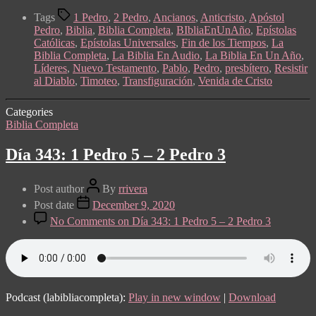
Tags
1 Pedro
,
2 Pedro
,
Ancianos
,
Anticristo
,
Apóstol
Pedro
,
Biblia
,
Biblia Completa
,
BIbliaEnUnAño
,
Epístolas
Católicas
,
Epístolas Universales
,
Fin de los Tiempos
,
La
Biblia Completa
,
La Biblia En Audio
,
La Biblia En Un Año
,
Líderes
,
Nuevo Testamento
,
Pablo
,
Pedro
,
presbítero
,
Resistir
al Diablo
,
Timoteo
,
Transfiguración
,
Venida de Cristo
Categories
Biblia Completa
Día 343: 1 Pedro 5 – 2 Pedro 3
Post author
By
rrivera
Post date
December 9, 2020
No Comments
on Día 343: 1 Pedro 5 – 2 Pedro 3
Podcast (labibliacompleta):
Play in new window
|
Download