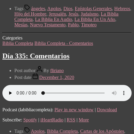
Tags
ángeles
,
Apolos
,
Dios
,
Epístolas Generales
,
Hebreos
,
Hijo del Hombre
,
Jerusalén
,
Jesús
,
Judaísmo
,
La Biblia
Completa
,
La Biblia En Audio
,
La Biblia En Un Año
,
Mesías
,
Nuevo Testamento
,
Pablo
,
Timoteo
Categories
Biblia Completa
Biblia Completa - Comentarios
Día 335: Comentarios
Post author
By
fliriano
Post date
December 1, 2020
Podcast (labibliacompleta):
Play in new window
|
Download
Subscribe:
Spotify
|
iHeartRadio
|
RSS
|
More
Tags
Apolos
,
Biblia Completa
,
Cartas de los Apóstoles
,