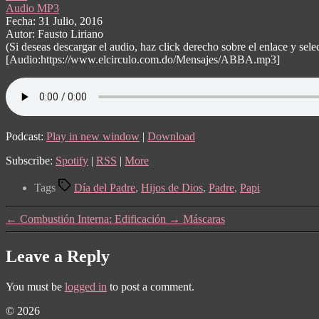
Audio MP3
Fecha: 31 Julio, 2016
Autor: Fausto Liriano
(Si deseas descargar el audio, haz click derecho sobre el enlace y s
[Audio:https://www.elcirculo.com.do/Mensajes/ABBA.mp3]
Podcast:
Play in new window
|
Download
Subscribe:
Spotify
|
RSS
|
More
Tags
Día del Padre
,
Hijos de Dios
,
Padre
,
Papi
←
Combustión Interna: Edificación
→
Máscaras
Leave a Reply
You must be
logged in
to post a comment.
© 2026