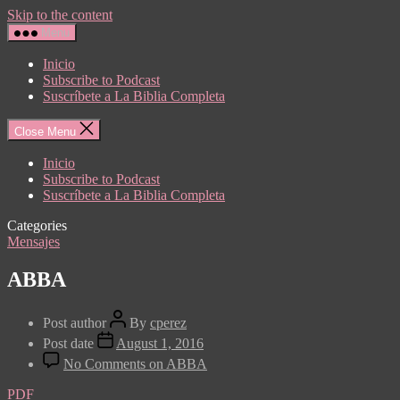
Skip to the content
Menu
Inicio
Subscribe to Podcast
Suscríbete a La Biblia Completa
Close Menu
Inicio
Subscribe to Podcast
Suscríbete a La Biblia Completa
Categories
Mensajes
ABBA
Post author
By
cperez
Post date
August 1, 2016
No Comments
on ABBA
PDF