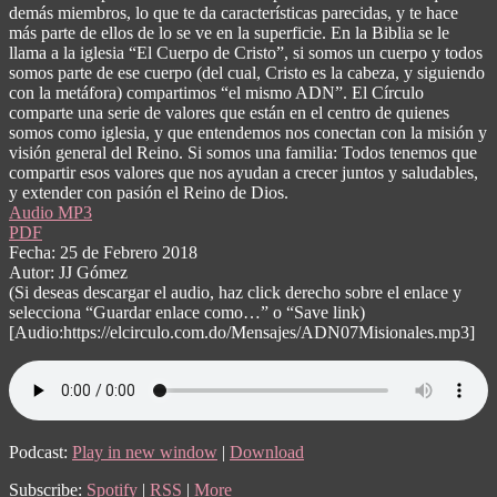
demás miembros, lo que te da características parecidas, y te hace
más parte de ellos de lo se ve en la superficie. En la Biblia se le
llama a la iglesia “El Cuerpo de Cristo”, si somos un cuerpo y todos
somos parte de ese cuerpo (del cual, Cristo es la cabeza, y siguiendo
con la metáfora) compartimos “el mismo ADN”. El Círculo
comparte una serie de valores que están en el centro de quienes
somos como iglesia, y que entendemos nos conectan con la misión y
visión general del Reino. Si somos una familia: Todos tenemos que
compartir esos valores que nos ayudan a crecer juntos y saludables,
y extender con pasión el Reino de Dios.
Audio MP3
PDF
Fecha: 25 de Febrero 2018
Autor: JJ Gómez
(Si deseas descargar el audio, haz click derecho sobre el enlace y
selecciona “Guardar enlace como…” o “Save link)
[Audio:https://elcirculo.com.do/Mensajes/ADN07Misionales.mp3]
Podcast:
Play in new window
|
Download
Subscribe:
Spotify
|
RSS
|
More