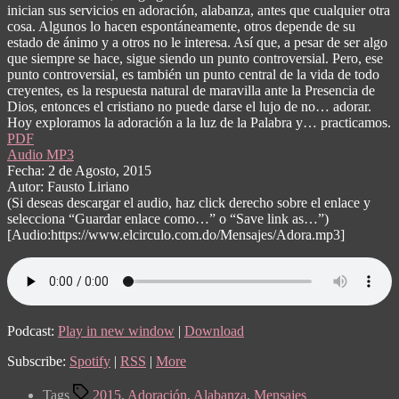
inician sus servicios en adoración, alabanza, antes que cualquier otra
cosa. Algunos lo hacen espontáneamente, otros depende de su
estado de ánimo y a otros no le interesa. Así que, a pesar de ser algo
que siempre se hace, sigue siendo un punto controversial. Pero, ese
punto controversial, es también un punto central de la vida de todo
creyentes, es la respuesta natural de maravilla ante la Presencia de
Dios, entonces el cristiano no puede darse el lujo de no… adorar.
Hoy exploramos la adoración a la luz de la Palabra y… practicamos.
PDF
Audio MP3
Fecha: 2 de Agosto, 2015
Autor: Fausto Liriano
(Si deseas descargar el audio, haz click derecho sobre el enlace y
selecciona “Guardar enlace como…” o “Save link as…”)
[Audio:https://www.elcirculo.com.do/Mensajes/Adora.mp3]
Podcast:
Play in new window
|
Download
Subscribe:
Spotify
|
RSS
|
More
Tags
2015
,
Adoración
,
Alabanza
,
Mensajes