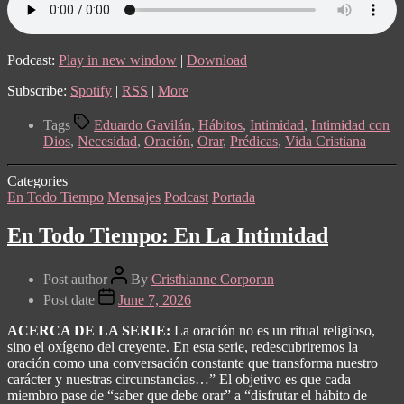
Podcast:
Play in new window
|
Download
Subscribe:
Spotify
|
RSS
|
More
Tags
Eduardo Gavilán
,
Hábitos
,
Intimidad
,
Intimidad con
Dios
,
Necesidad
,
Oración
,
Orar
,
Prédicas
,
Vida Cristiana
Categories
En Todo Tiempo
Mensajes
Podcast
Portada
En Todo Tiempo: En La Intimidad
Post author
By
Cristhianne Corporan
Post date
June 7, 2026
ACERCA DE LA SERIE:
La oración no es un ritual religioso,
sino el oxígeno del creyente. En esta serie, redescubriremos la
oración como una conversación constante que transforma nuestro
carácter y nuestras circunstancias…” El objetivo es que cada
miembro pase de “saber que debe orar” a “disfrutar el hábito de