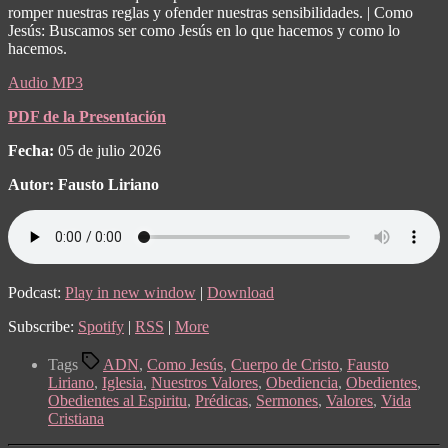
romper nuestras reglas y ofender nuestras sensibilidades. | Como
Jesús: Buscamos ser como Jesús en lo que hacemos y como lo
hacemos.
Audio MP3
PDF de la Presentación
Fecha:
05 de julio 2026
Autor: Fausto Liriano
Podcast:
Play in new window
|
Download
Subscribe:
Spotify
|
RSS
|
More
Tags
ADN
,
Como Jesús
,
Cuerpo de Cristo
,
Fausto
Liriano
,
Iglesia
,
Nuestros Valores
,
Obediencia
,
Obedientes
,
Obedientes al Espiritu
,
Prédicas
,
Sermones
,
Valores
,
Vida
Cristiana