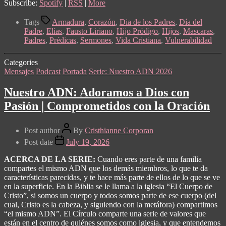
Subscribe:
Spotify
|
RSS
|
More
Tags
Armadura
,
Corazón
,
Dia de los Padres
,
Día del
Padre
,
Elías
,
Fausto Liriano
,
Hijo Pródigo
,
Hijos
,
Mascaras
,
Padres
,
Prédicas
,
Sermones
,
Vida Cristiana
,
Vulnerabilidad
Categories
Mensajes
Podcast
Portada
Serie: Nuestro ADN 2026
Nuestro ADN: Adoramos a Dios con
Pasión | Comprometidos con la Oración
Post author
By
Cristhianne Corporan
Post date
July 19, 2026
ACERCA DE LA SERIE:
Cuando eres parte de una familia
compartes el mismo ADN que los demás miembros, lo que te da
características parecidas, y te hace más parte de ellos de lo que se ve
en la superficie. En la Biblia se le llama a la iglesia “El Cuerpo de
Cristo”, si somos un cuerpo y todos somos parte de ese cuerpo (del
cual, Cristo es la cabeza, y siguiendo con la metáfora) compartimos
“el mismo ADN”. El Círculo comparte una serie de valores que
están en el centro de quiénes somos como iglesia, y que entendemos