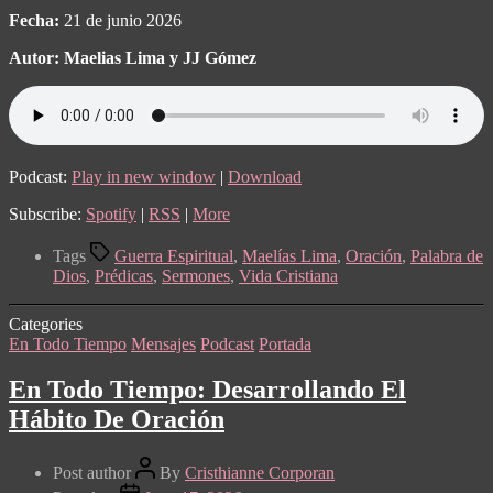
Fecha:
21 de junio 2026
Autor: Maelias Lima y JJ Gómez
Podcast:
Play in new window
|
Download
Subscribe:
Spotify
|
RSS
|
More
Tags
Guerra Espiritual
,
Maelías Lima
,
Oración
,
Palabra de
Dios
,
Prédicas
,
Sermones
,
Vida Cristiana
Categories
En Todo Tiempo
Mensajes
Podcast
Portada
En Todo Tiempo: Desarrollando El
Hábito De Oración
Post author
By
Cristhianne Corporan