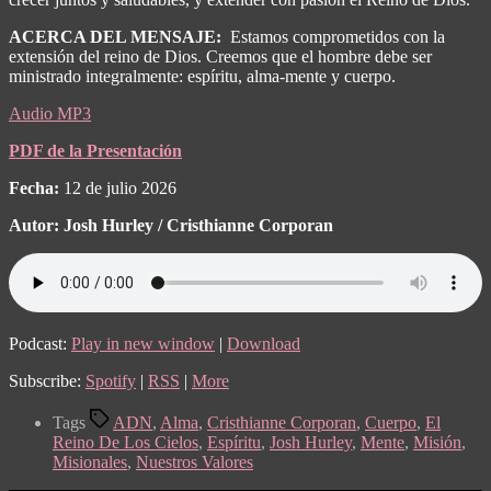
ACERCA DEL MENSAJE:
Estamos comprometidos con la
extensión del reino de Dios. Creemos que el hombre debe ser
ministrado integralmente: espíritu, alma-mente y cuerpo.
Audio MP3
PDF de la Presentación
Fecha:
12 de julio 2026
Autor: Josh Hurley / Cristhianne Corporan
Podcast:
Play in new window
|
Download
Subscribe:
Spotify
|
RSS
|
More
Tags
ADN
,
Alma
,
Cristhianne Corporan
,
Cuerpo
,
El
Reino De Los Cielos
,
Espíritu
,
Josh Hurley
,
Mente
,
Misión
,
Misionales
,
Nuestros Valores