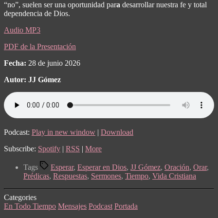
“no”, suelen ser una oportunidad par
a
desarrollar nuestra fe y total
dependencia de Dios.
Audio MP3
PDF de la Presentación
Fecha:
28 de junio 2026
Autor: JJ Gómez
Podcast:
Play in new window
|
Download
Subscribe:
Spotify
|
RSS
|
More
Tags
Esperar
,
Esperar en Dios
,
JJ Gómez
,
Oración
,
Orar
,
Prédicas
,
Respuestas
,
Sermones
,
Tiempo
,
Vida Cristiana
Categories
En Todo Tiempo
Mensajes
Podcast
Portada