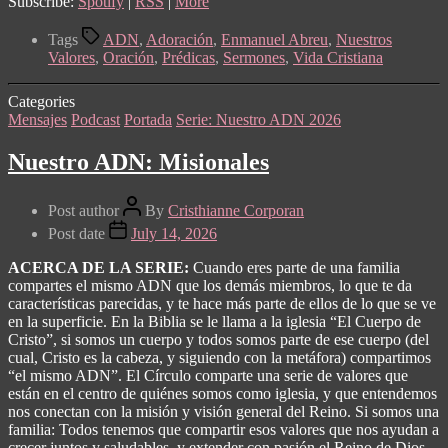
Subscribe:
Spotify
|
RSS
|
More
Tags
ADN
,
Adoración
,
Enmanuel Abreu
,
Nuestros
Valores
,
Oración
,
Prédicas
,
Sermones
,
Vida Cristiana
Categories
Mensajes
Podcast
Portada
Serie: Nuestro ADN 2026
Nuestro ADN: Misionales
Post author
By
Cristhianne Corporan
Post date
July 14, 2026
ACERCA DE LA SERIE:
Cuando eres parte de una familia
compartes el mismo ADN que los demás miembros, lo que te da
características parecidas, y te hace más parte de ellos de lo que se ve
en la superficie. En la Biblia se le llama a la iglesia “El Cuerpo de
Cristo”, si somos un cuerpo y todos somos parte de ese cuerpo (del
cual, Cristo es la cabeza, y siguiendo con la metáfora) compartimos
“el mismo ADN”. El Círculo comparte una serie de valores que
están en el centro de quiénes somos como iglesia, y que entendemos
nos conectan con la misión y visión general del Reino. Si somos una
familia: Todos tenemos que compartir esos valores que nos ayudan a
crecer juntos y saludables, y extender con pasión el Reino de Dios.