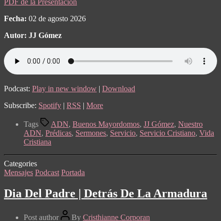
PDF de la Presentación
Fecha:
02 de agosto 2026
Autor: JJ Gómez
Podcast:
Play in new window
|
Download
Subscribe:
Spotify
|
RSS
|
More
Tags
ADN
,
Buenos Mayordomos
,
JJ Gómez
,
Nuestro
ADN
,
Prédicas
,
Sermones
,
Servicio
,
Servicio Cristiano
,
Vida
Cristiana
Categories
Mensajes
Podcast
Portada
Dia Del Padre | Detrás De La Armadura
Post author
By
Cristhianne Corporan