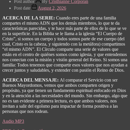
Post author
By
Cristhianne Corporan
Post date
August 2, 2026
ACERCA DE LA SERIE:
Cuando eres parte de una familia
compartes el mismo ADN que los demás miembros, lo que te da
características parecidas, y te hace más parte de ellos de lo que se ve
en la superficie. En la Biblia se le llama a la iglesia “El Cuerpo de
Cristo”, si somos un cuerpo y todos somos parte de ese cuerpo (del
cual, Cristo es la cabeza, y siguiendo con la metáfora) compartimos
“el mismo ADN”. El Círculo comparte una serie de valores que
están en el centro de quiénes somos como iglesia, y que entendemos
nos conectan con la misión y visión general del Reino. Si somos una
familia: Todos tenemos que compartir esos valores que nos ayudan a
crecer juntos y saludables, y extender con pasión el Reino de Dios.
ACERCA DEL MENSAJE:
Al comparar el Servicio con ser
Buenos Mayordomos, vemos que ambos comparten origen y
propósito, ya que tienen un fundamento espiritual enfocado en Dios
y en la atención a las necesidades del mundo. Sin embargo, algo que
no es tan evidente a primera lectura, es que ambos valores, nos
invitan a salir del egoísmo para impactar de forma positiva a las
personas que nos rodean.
Audio MP3