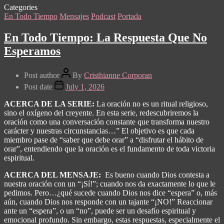
Categories
En Todo Tiempo
Mensajes
Podcast
Portada
En Todo Tiempo: La Respuesta Que No
Esperamos
Post author
By
Cristhianne Corporan
Post date
July 1, 2026
ACERCA DE LA SERIE:
La oración no es un ritual religioso,
sino el oxígeno del creyente. En esta serie, redescubriremos la
oración como una conversación constante que transforma nuestro
carácter y nuestras circunstancias…” El objetivo es que cada
miembro pase de “saber que debe orar” a “disfrutar el hábito de
orar”, entendiendo que la oración es el fundamento de toda victoria
espiritual.
ACERCA DEL MENSAJE:
Es bueno cuando Dios contesta a
nuestra oración con un “¡Sí!”; cuando nos da exactamente lo que le
pedimos. Pero…¿qué sucede cuando Dios nos dice “espera” o, más
aún, cuando Dios nos responde con un tajante “¡NO!” Reaccionar
ante un “espera”, o un “no”, puede ser un desafío espiritual y
emocional profundo. Sin embargo, estas respuestas, especialmente el