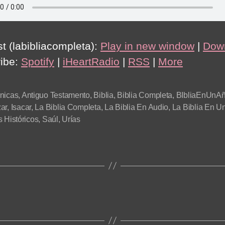
t (labibliacompleta):
Play in new window
|
Dow
ibe:
Spotify
|
iHeartRadio
|
RSS
|
More
nicas
,
Antiguo Testamento
,
Biblia
,
Biblia Completa
,
BIbliaEnUnA
ar
,
Isacar
,
La Biblia Completa
,
La Biblia En Audio
,
La Biblia En U
s Históricos
,
Saúl
,
Urías