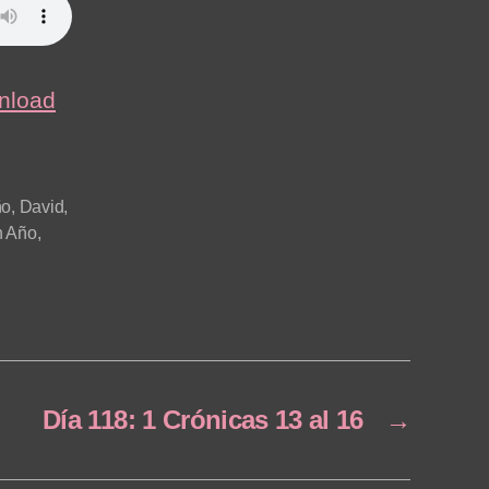
nload
ño
,
David
,
n Año
,
Día 118: 1 Crónicas 13 al 16
→