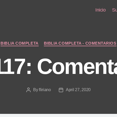
Inicio
Su
Categories
BIBLIA COMPLETA
BIBLIA COMPLETA - COMENTARIOS
117: Coment
By
fliriano
April 27, 2020
Post
Post
author
date