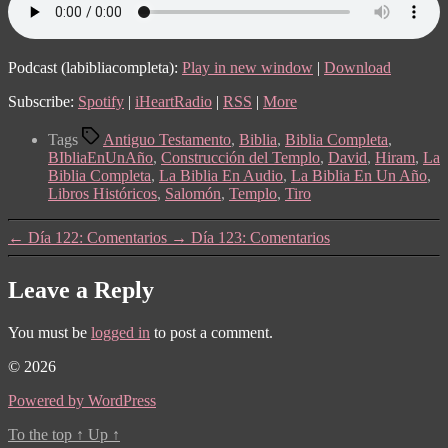
Podcast (labibliacompleta):
Play in new window
|
Download
Subscribe:
Spotify
|
iHeartRadio
|
RSS
|
More
Tags
Antiguo Testamento
,
Biblia
,
Biblia Completa
,
BIbliaEnUnAño
,
Construcción del Templo
,
David
,
Hiram
,
La
Biblia Completa
,
La Biblia En Audio
,
La Biblia En Un Año
,
Libros Históricos
,
Salomón
,
Templo
,
Tiro
←
Día 122: Comentarios
→
Día 123: Comentarios
Leave a Reply
You must be
logged in
to post a comment.
© 2026
Powered by WordPress
To the top
↑
Up
↑