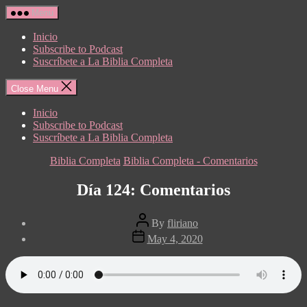
Skip
Menu
to
the
Inicio
content
Subscribe to Podcast
Suscríbete a La Biblia Completa
Close Menu
Inicio
Subscribe to Podcast
Suscríbete a La Biblia Completa
Categories
Biblia Completa
Biblia Completa - Comentarios
Día 124: Comentarios
Post
By
fliriano
author
Post
May 4, 2020
date