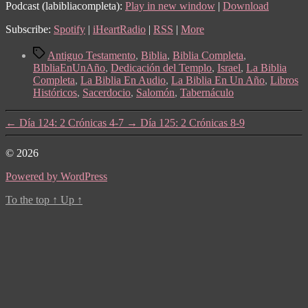
Podcast (labibliacompleta):
Play in new window
|
Download
Subscribe:
Spotify
|
iHeartRadio
|
RSS
|
More
Tags
Antiguo Testamento
,
Biblia
,
Biblia Completa
,
BIbliaEnUnAño
,
Dedicación del Templo
,
Israel
,
La Biblia
Completa
,
La Biblia En Audio
,
La Biblia En Un Año
,
Libros
Históricos
,
Sacerdocio
,
Salomón
,
Tabernáculo
←
Día 124: 2 Crónicas 4-7
→
Día 125: 2 Crónicas 8-9
© 2026
Powered by WordPress
To the top
↑
Up
↑