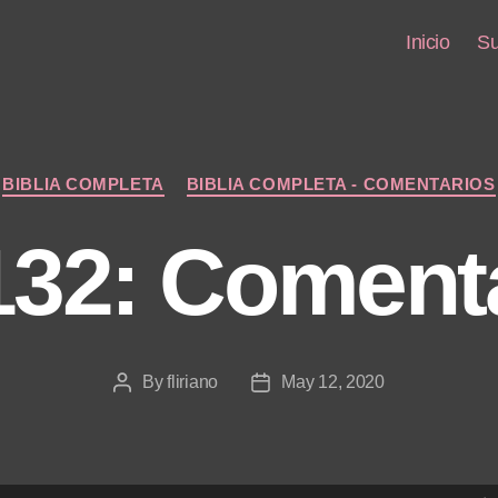
Inicio
Su
Categories
BIBLIA COMPLETA
BIBLIA COMPLETA - COMENTARIOS
132: Coment
By
fliriano
May 12, 2020
Post
Post
author
date