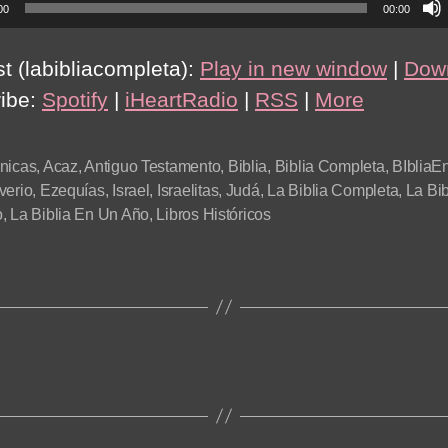
00
00:00
t (labibliacompleta):
Play in new window
|
Dow
ibe:
Spotify
|
iHeartRadio
|
RSS
|
More
nicas
,
Acaz
,
Antiguo Testamento
,
Biblia
,
Biblia Completa
,
BIblia
verio
,
Ezequías
,
Israel
,
Israelitas
,
Judá
,
La Biblia Completa
,
La Bib
o
,
La Biblia En Un Año
,
Libros Históricos