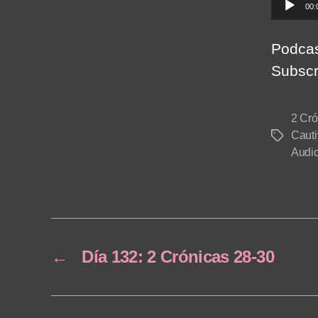
A
00:
u
d
Podcas
i
Subscr
o
P
2 Cró
l
Cauti
Tags
a
Audi
y
e
r
←
Día 132: 2 Crónicas 28-30