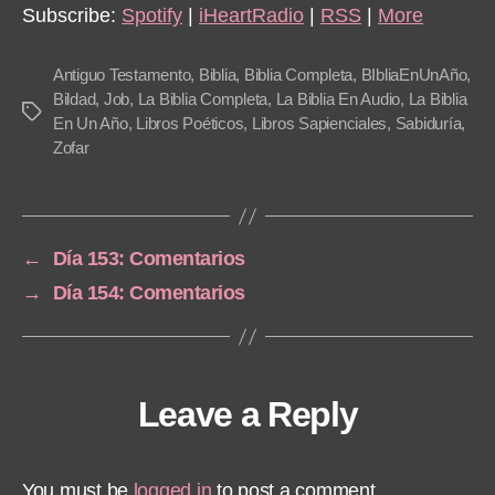
Subscribe:
Spotify
|
iHeartRadio
|
RSS
|
More
Antiguo Testamento
,
Biblia
,
Biblia Completa
,
BIbliaEnUnAño
,
Bildad
,
Job
,
La Biblia Completa
,
La Biblia En Audio
,
La Biblia
Tags
En Un Año
,
Libros Poéticos
,
Libros Sapienciales
,
Sabiduría
,
Zofar
←
Día 153: Comentarios
→
Día 154: Comentarios
Leave a Reply
You must be
logged in
to post a comment.