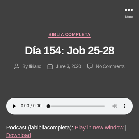
Menu
Categories
BIBLIA COMPLETA
Día 154: Job 25-28
on
By
fliriano
June 3, 2020
No Comments
Post
Post
Día
author
date
154:
Job
25-
28
Podcast (labibliacompleta):
Play in new window
|
Download