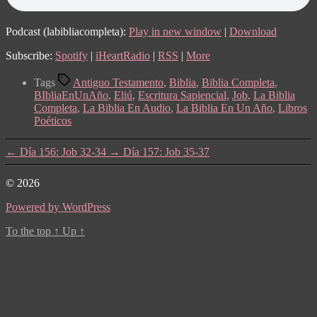
Podcast (labibliacompleta):
Play in new window
|
Download
Subscribe:
Spotify
|
iHeartRadio
|
RSS
|
More
Tags
Antiguo Testamento
,
Biblia
,
Biblia Completa
,
BIbliaEnUnAño
,
Eliú
,
Escritura Sapiencial
,
Job
,
La Biblia
Completa
,
La Biblia En Audio
,
La Biblia En Un Año
,
Libros
Poéticos
←
Día 156: Job 32-34
→
Día 157: Job 35-37
© 2026
Powered by WordPress
To the top
↑
Up
↑