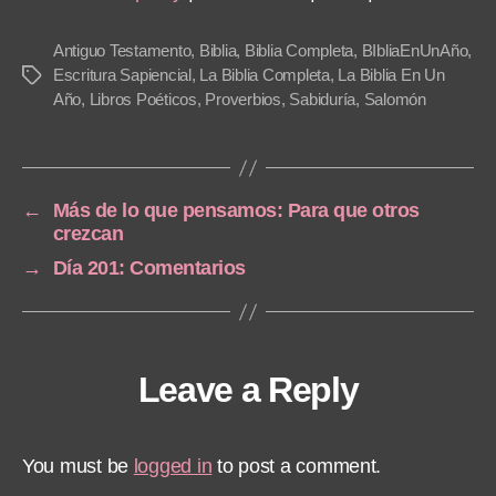
P
l
Antiguo Testamento
,
Biblia
,
Biblia Completa
,
BIbliaEnUnAño
,
a
Escritura Sapiencial
,
La Biblia Completa
,
La Biblia En Un
Tags
Año
,
Libros Poéticos
,
Proverbios
,
Sabiduría
,
Salomón
y
e
r
←
Más de lo que pensamos: Para que otros
crezcan
→
Día 201: Comentarios
Leave a Reply
You must be
logged in
to post a comment.