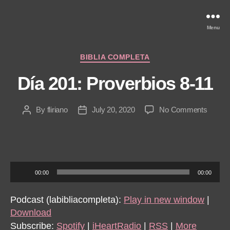
Menu
Categories
BIBLIA COMPLETA
Día 201: Proverbios 8-11
on
By
fliriano
July 20, 2020
No Comments
Post
Post
Día
author
date
201:
Prover
8-
11
A
00:00
00:00
u
d
Podcast (labibliacompleta):
Play in new window
|
i
Download
o
Subscribe:
Spotify
|
iHeartRadio
|
RSS
|
More