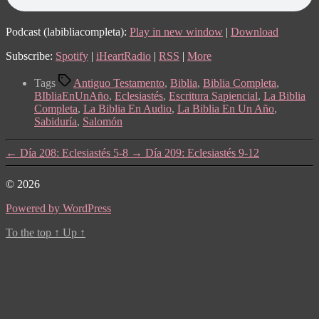
Podcast (labibliacompleta):
Play in new window
|
Download
Subscribe:
Spotify
|
iHeartRadio
|
RSS
|
More
Tags
Antiguo Testamento
,
Biblia
,
Biblia Completa
,
BIbliaEnUnAño
,
Eclesiastés
,
Escritura Sapiencial
,
La Biblia
Completa
,
La Biblia En Audio
,
La Biblia En Un Año
,
Sabiduría
,
Salomón
←
Día 208: Eclesiastés 5-8
→
Día 209: Eclesiastés 9-12
© 2026
Powered by WordPress
To the top
↑
Up
↑