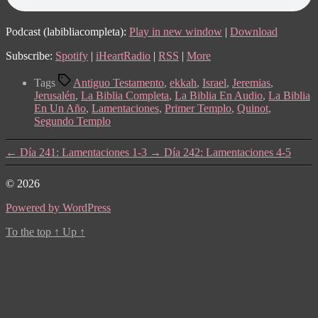
Podcast (labibliacompleta):
Play in new window
|
Download
Subscribe:
Spotify
|
iHeartRadio
|
RSS
|
More
Tags
Antiguo Testamento
,
ekkah
,
Israel
,
Jeremias
,
Jerusalén
,
La Biblia Completa
,
La Biblia En Audio
,
La Biblia
En Un Año
,
Lamentaciones
,
Primer Templo
,
Quinot
,
Segundo Templo
←
Día 241: Lamentaciones 1-3
→
Día 242: Lamentaciones 4-5
© 2026
Powered by WordPress
To the top
↑
Up
↑