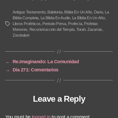
P
l
Antiguo Testamento
,
Babilonia
,
Biblia En Un Año
,
Dario
,
La
a
Biblia Completa
,
La Biblia En Audio
,
La Biblia En Un Año
,
Libros Proféticos
,
Periodo Persa
,
Profecía
,
Profetas
Tags
y
Menores
,
Reconstrucción del Templo
,
Torah
,
Zacarías
,
e
Zorobabel
r
←
Re.Imaginando: La Comunidad
→
Día 271: Comentarios
Leave a Reply
You must be
logged in
to post a comment.