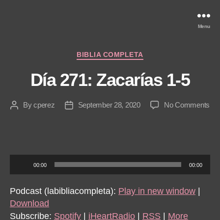
Menu
Categories
BIBLIA COMPLETA
Día 271: Zacarías 1-5
on
By
cperez
September 28, 2020
No Comments
Post
Post
Dí
author
date
271
Zac
1-
5
A
00:00
00:00
u
d
Podcast (labibliacompleta):
Play in new window
|
i
Download
o
Subscribe:
Spotify
|
iHeartRadio
|
RSS
|
More