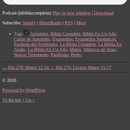
Podcast (labibliacompleta):
Play in new window
|
Download
Subscribe:
Spotify
|
iHeartRadio
|
RSS
|
More
Tags
Apóstoles
,
Biblia Completa
,
Biblia En Un Año
,
Cartas de Apostoles
,
Evangelios
,
Evangelios Sinópticos.
Parábola del Sembrador
,
La Biblia Completa
,
La Biblia En
Audio
,
La Biblia En Un Año
,
Mateo
,
Milagros de Jesus
,
Nuevo Testamento
,
Parábolas
,
Pedro
←
Día 278: Mateo 12-14
→
Día 279: Lectura Mateo 15-17
© 2026
Powered by WordPress
To the top
↑
Up
↑