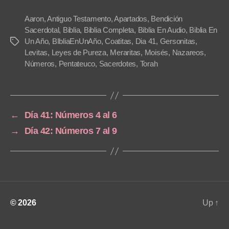
P
l
Aaron
,
Antiguo Testamento
,
Apartados
,
Bendición
a
Sacerdotal
,
Biblia
,
Biblia Completa
,
Biblia En Audio
,
Biblia En
Un Año
,
BIbliaEnUnAño
,
Coatitas
,
Dia 41
,
Gersonitas
,
Tags
y
Levitas
,
Leyes de Pureza
,
Meraritas
,
Moisés
,
Nazareos
,
e
Números
,
Pentateuco
,
Sacerdotes
,
Torah
r
←
Día 41: Números 4 al 6
→
Día 42: Números 7 al 9
© 2026
Up
↑