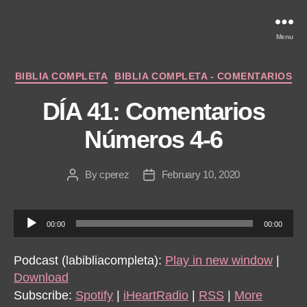
Menu
Categories
BIBLIA COMPLETA
BIBLIA COMPLETA - COMENTARIOS
DÍA 41: Comentarios
Números 4-6
By
cperez
February 10, 2020
Post
Post
author
date
A
00:00
00:00
u
d
Podcast (labibliacompleta):
Play in new window
|
i
Download
o
Subscribe:
Spotify
|
iHeartRadio
|
RSS
|
More