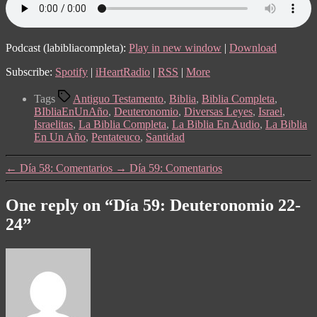
Podcast (labibliacompleta):
Play in new window
|
Download
Subscribe:
Spotify
|
iHeartRadio
|
RSS
|
More
Tags
Antiguo Testamento
,
Biblia
,
Biblia Completa
,
BIbliaEnUnAño
,
Deuteronomio
,
Diversas Leyes
,
Israel
,
Israelitas
,
La Biblia Completa
,
La Biblia En Audio
,
La Biblia
En Un Año
,
Pentateuco
,
Santidad
←
Día 58: Comentarios
→
Día 59: Comentarios
One reply on “Día 59: Deuteronomio 22-
24”