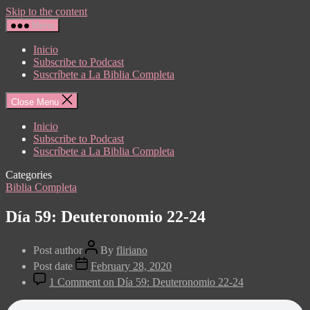
Skip to the content
Menu
Inicio
Subscribe to Podcast
Suscríbete a La Biblia Completa
Close Menu
Inicio
Subscribe to Podcast
Suscríbete a La Biblia Completa
Categories
Biblia Completa
Día 59: Deuteronomio 22-24
Post author
By
fliriano
Post date
February 28, 2020
1 Comment
on Día 59: Deuteronomio 22-24