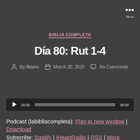
Menu
Categories
BIBLIA COMPLETA
Día 80: Rut 1-4
on
By
fliriano
March 20, 2020
No Comments
Post
Post
Día
author
date
80:
Rut
1-
4
A
00:00
00:00
u
d
Podcast (labibliacompleta):
Play in new window
|
i
Download
o
Subscribe:
Spotify
|
iHeartRadio
|
RSS
|
More