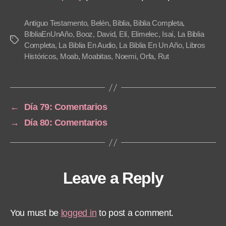
P
l
Antiguo Testamento
,
Belén
,
Biblia
,
Biblia Completa
,
a
BIbliaEnUnAño
,
Booz
,
David
,
Elí
,
Elimelec
,
Isaí
,
La Biblia
Tags
Completa
,
La Biblia En Audio
,
La Biblia En Un Año
,
Libros
y
Históricos
,
Moab
,
Moabitas
,
Noemi
,
Orfa
,
Rut
e
r
←
Día 79: Comentarios
→
Día 80: Comentarios
Leave a Reply
You must be
logged in
to post a comment.