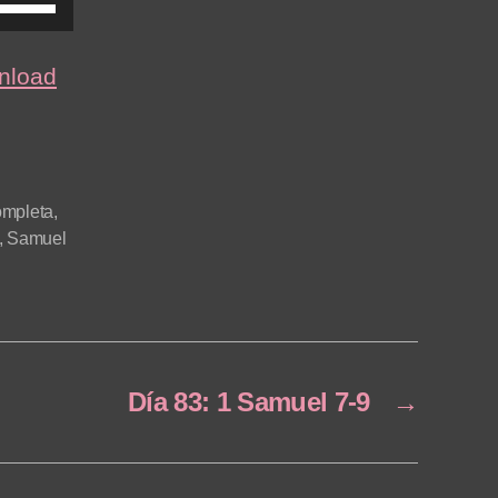
U
s
e
nload
U
p
/
D
ompleta
,
,
Samuel
o
w
n
A
r
Día 83: 1 Samuel 7-9
→
r
o
w