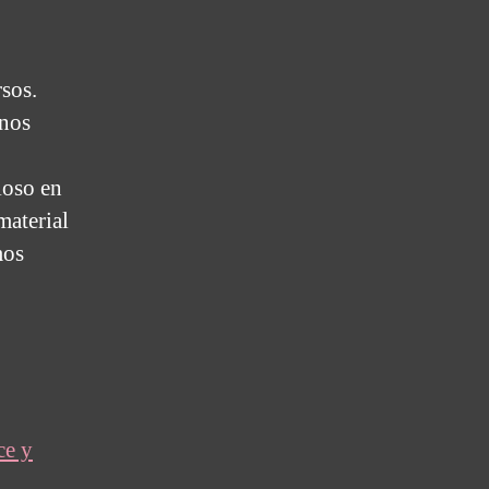
sos.
unos
ioso en
material
mos
ce y