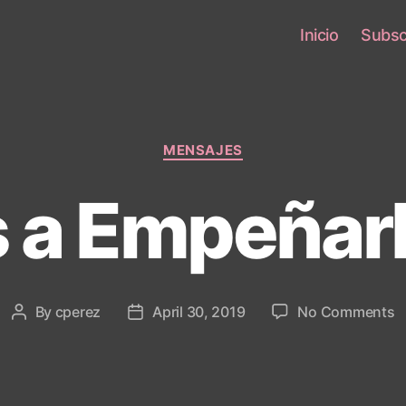
Inicio
Subsc
Categories
MENSAJES
 a Empeñarl
o
By
cperez
April 30, 2019
No Comments
Post
Post
V
author
date
a
E
T