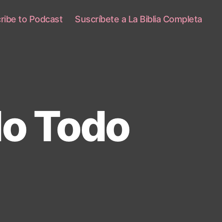
ribe to Podcast
Suscríbete a La Biblia Completa
o Todo
n
amos
mpeñarlo
odo