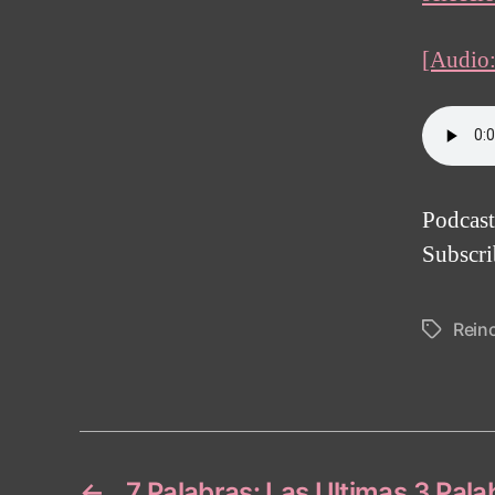
[Audio:
Podcas
Subscr
Rein
Tags
←
7 Palabras: Las Ultimas 3 Pala