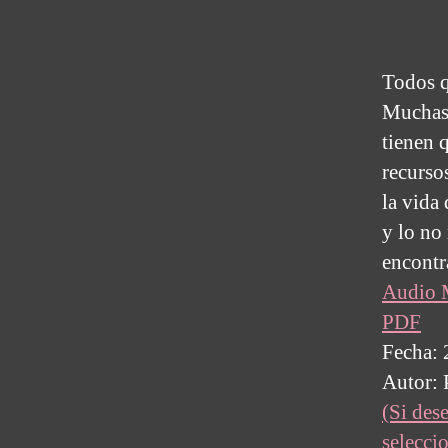
Todos q
Muchas 
tienen 
recurso
la vida
y lo no
encont
Audio
PDF
Fecha: 
Autor: 
(Si dese
selecci