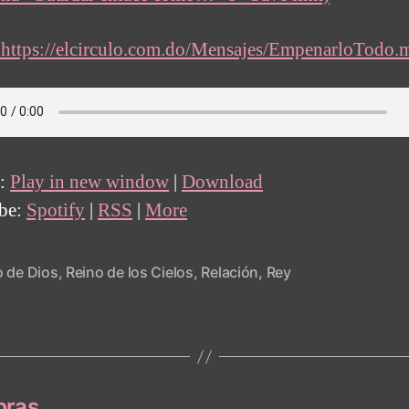
https://elcirculo.com.do/Mensajes/EmpenarloTodo.
t:
Play in new window
|
Download
ibe:
Spotify
|
RSS
|
More
o de Dios
,
Reino de los Cielos
,
Relación
,
Rey
bras