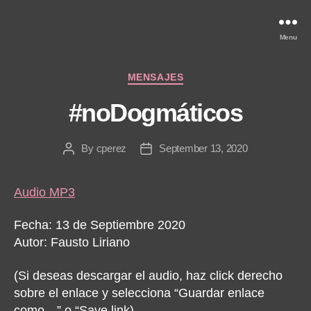
Menu
Categories
MENSAJES
#noDogmáticos
By
cperez
September 13, 2020
Post
Post
author
date
Audio MP3
Fecha: 13 de Septiembre 2020
Autor: Fausto Liriano
(Si deseas descargar el audio, haz click derecho
sobre el enlace y selecciona “Guardar enlace
como…” o “Save link)