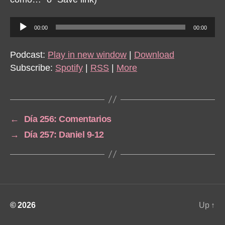
A
00:00
00:00
u
d
Podcast:
Play in new window
|
Download
i
Subscribe:
Spotify
|
RSS
|
More
o
P
l
a
←
Día 256: Comentarios
y
→
Día 257: Daniel 9-12
e
r
© 2026
Up
↑