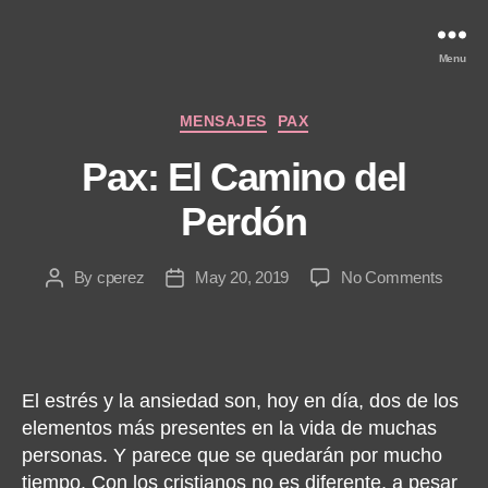
Menu
Categories
MENSAJES
PAX
Pax: El Camino del
Perdón
on
By
cperez
May 20, 2019
No Comments
Post
Post
Pax:
author
date
El
Camin
del
Perdó
El estrés y la ansiedad son, hoy en día, dos de los
elementos más presentes en la vida de muchas
personas. Y parece que se quedarán por mucho
tiempo. Con los cristianos no es diferente, a pesar