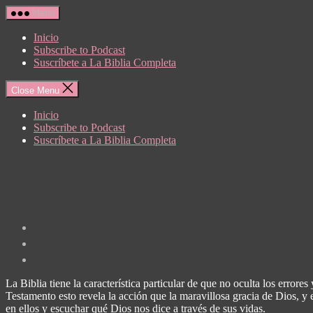
Skip
Menu
to
the
Inicio
content
Subscribe to Podcast
Suscríbete a La Biblia Completa
Close Menu
Inicio
Subscribe to Podcast
Suscríbete a La Biblia Completa
La Biblia tiene la característica particular de que no oculta los errore
Testamento esto revela la acción que la maravillosa gracia de Dios, y e
en ellos y escuchar qué Dios nos dice a través de sus vidas.