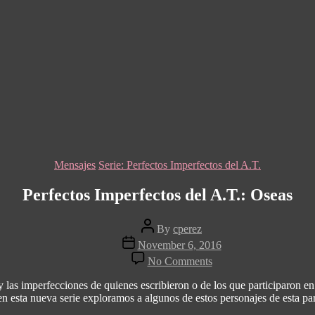
Categories
Mensajes
Serie: Perfectos Imperfectos del A.T.
Perfectos Imperfectos del A.T.: Oseas
Post
By
cperez
author
Post
November 6, 2016
date
on
No Comments
Perfectos
Imperfectos
s y las imperfecciones de quienes escribieron o de los que participaron en
del
n esta nueva serie exploramos a algunos de estos personajes de esta parte
A.T.: