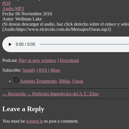
PDF
Audio MP3
Fecha: 06 Noviembre 2016
Autor: Wellman Lake
(Si deseas descargar el audio, haz click derecho sobre el enlace y s
[Audio:https://www.elcirculo.com.do/Mensajes/Oseas.mp3]
Podcast:
Play in new window
|
Download
Subscribe:
Spotify
|
RSS
|
More
Tags
Antiguo Testamento
,
Biblia
,
Oseas
←
Recuerda
→
Perfectos Imperfectos del A.T.: Elias
Leave a Reply
You must be
logged in
to post a comment.