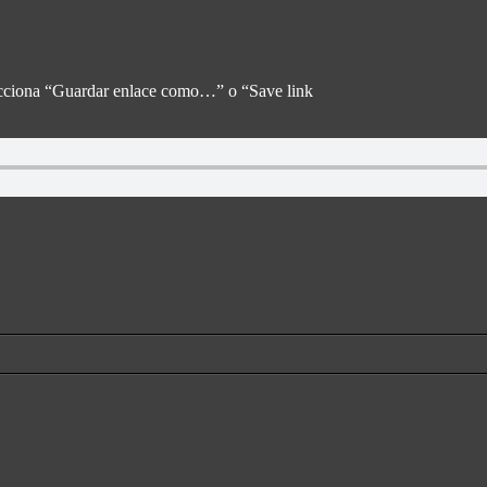
Oseas
elecciona “Guardar enlace como…” o “Save link