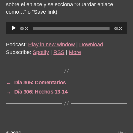
sobre el enlace y selecciona “Guardar enlace
como…” o “Save link)
A
00:00
00:00
u
d
Podcast:
Play in new window
|
Download
i
Subscribe:
Spotify
|
RSS
|
More
o
P
l
a
←
Día 305: Comentarios
y
→
Día 306: Hechos 13-14
e
r