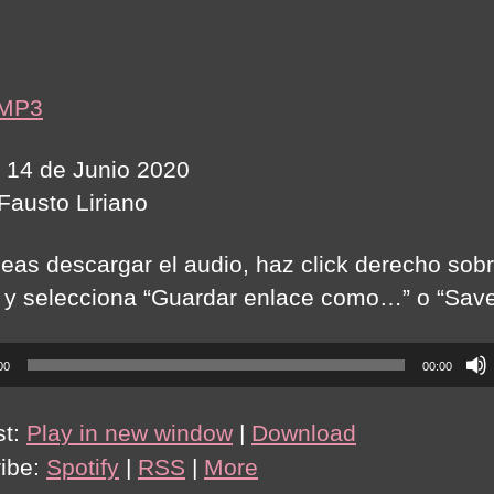
author
date
 MP3
 14 de Junio 2020
 Fausto Liriano
seas descargar el audio, haz click derecho sobr
 y selecciona “Guardar enlace como…” o “Save 
00
00:00
st:
Play in new window
|
Download
ibe:
Spotify
|
RSS
|
More