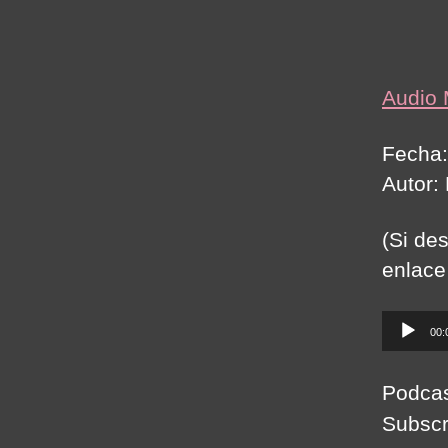
Audio
Fecha:
Autor:
(Si de
enlace
A
00:
u
d
Podca
i
Subscr