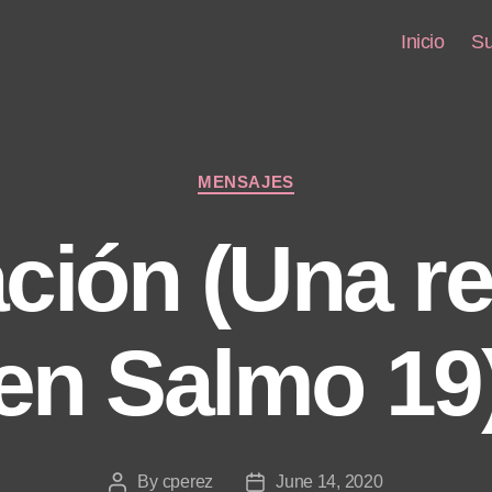
Inicio
Su
Categories
MENSAJES
ción (Una re
en Salmo 19
By
cperez
June 14, 2020
Post
Post