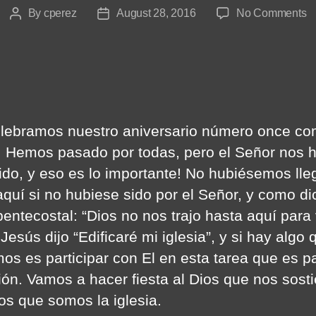
o
By
cperez
August 28, 2016
No Comments
Post
Post
S
author
date
L
Ig
lebramos nuestro aniversario número once c
a. Hemos pasado por todas, pero el Señor nos 
ido, y eso es lo importante! No hubiésemos ll
aquí si no hubiese sido por el Señor, y como di
pentecostal: “Dios no nos trajo hasta aquí para
 Jesús dijo “Edificaré mi iglesia”, y si hay algo 
os es participar con El en esta tarea que es p
ión. Vamos a hacer fiesta al Dios que nos sost
os que somos la iglesia.