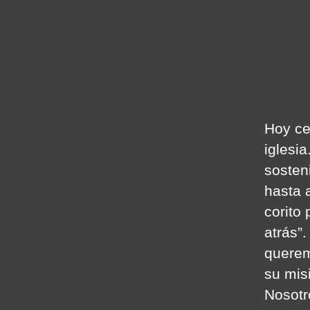
Hoy ce
iglesi
sosten
hasta 
corito 
atrás”.
querem
su mis
Nosotr