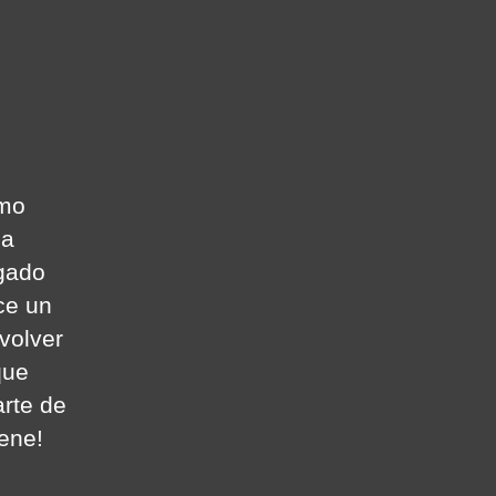
n
oy
a
lesia
omo
ha
egado
ce un
 volver
que
arte de
iene!