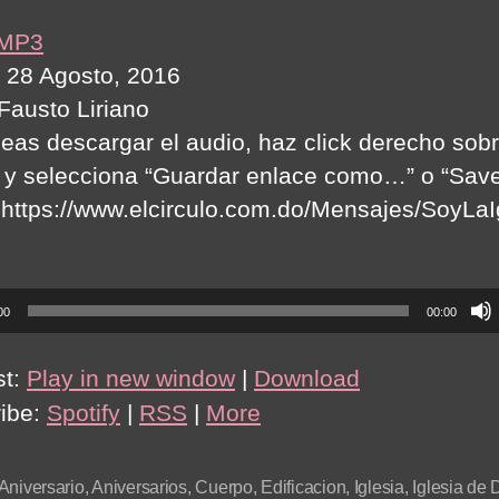
 MP3
 28 Agosto, 2016
 Fausto Liriano
seas descargar el audio, haz click derecho sobr
 y selecciona “Guardar enlace como…” o “Save
:https://www.elcirculo.com.do/Mensajes/SoyLaI
00
00:00
st:
Play in new window
|
Download
ibe:
Spotify
|
RSS
|
More
Aniversario
,
Aniversarios
,
Cuerpo
,
Edificacion
,
Iglesia
,
Iglesia de 