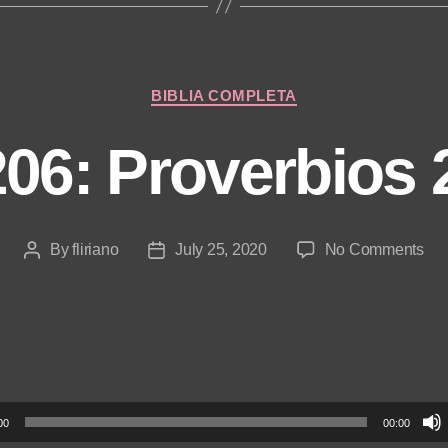
Categories
BIBLIA COMPLETA
206: Proverbios 
on
By
fliriano
July 25, 2020
No Comments
Post
Post
Día
author
date
206
Pro
27-
31
00
00:00