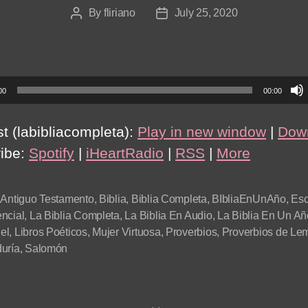
By
fliriano
July 25, 2020
Post
Post
author
date
00
00:00
t (labibliacompleta):
Play in new window
|
Dow
ibe:
Spotify
|
iHeartRadio
|
RSS
|
More
,
Antiguo Testamento
,
Biblia
,
Biblia Completa
,
BIbliaEnUnAño
,
Esc
ncial
,
La Biblia Completa
,
La Biblia En Audio
,
La Biblia En Un Añ
el
,
Libros Poéticos
,
Mujer Virtuosa
,
Proverbios
,
Proverbios de Le
uría
,
Salomón