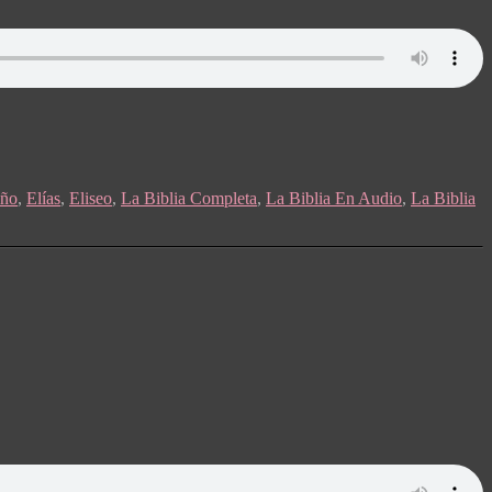
ño
,
Elías
,
Eliseo
,
La Biblia Completa
,
La Biblia En Audio
,
La Biblia