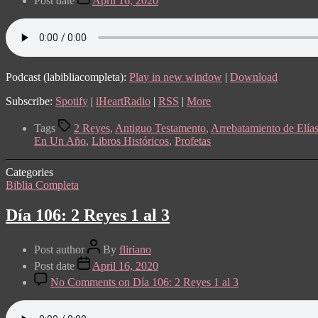
Post date
April 16, 2020
Podcast (labibliacompleta):
Play in new window
|
Download
Subscribe:
Spotify
|
iHeartRadio
|
RSS
|
More
Tags
2 Reyes
,
Antiguo Testamento
,
Arrebatamiento de Elía
En Un Año
,
Libros Históricos
,
Profetas
Categories
Biblia Completa
Día 106: 2 Reyes 1 al 3
Post author
By
fliriano
Post date
April 16, 2020
No Comments
on Día 106: 2 Reyes 1 al 3