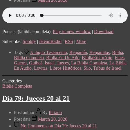
Post date
March 20, 2020
Podcast (labibliacompleta):
Play in new window
|
Download
Subscribe:
Spotify
|
iHeartRadio
|
RSS
|
More
Tags
Antiguo Testamento
,
Benjamín
,
Benjamitas
,
Biblia
,
Biblia Completa
,
Biblia En Un Año
,
BIbliaEnUnAño
,
Fines
,
Guerra
,
Guibeá
,
Israel
,
Jueces
,
La Biblia Completa
,
La Biblia
En Audio
,
Levitas
,
Libros Históricos
,
Silo
,
Tribus de Israel
Categories
Biblia Completa
Día 79: Jueces 20 al 21
Post author
By
fliriano
Post date
March 20, 2020
No Comments
on Día 79: Jueces 20 al 21