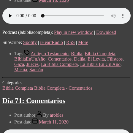
Post date
March 18, 2020
Podcast (labibliacompleta):
Play in new window
|
Download
Subscribe:
Spotify
|
iHeartRadio
|
RSS
|
More
Tags
Antiguo Testamento
,
Biblia
,
Biblia Completa
,
BIbliaEnUnAño
,
Comentarios
,
Dalila
,
El Levita
,
Filisteos
,
Gaza
,
Jueces
,
La Biblia Completa
,
La Biblia En Un Año
,
Micaía
,
Sansón
Categories
Biblia Completa
Biblia Completa - Comentarios
Día 71: Comentarios
Post author
By
arobles
Post date
March 11, 2020