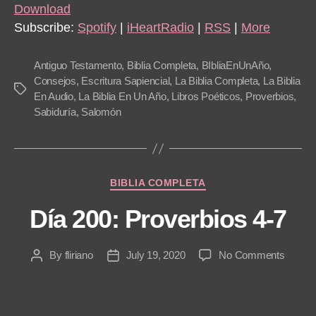
i
Download
o
Subscribe:
Spotify
|
iHeartRadio
|
RSS
|
More
P
l
Antiguo Testamento
,
Biblia Completa
,
BIbliaEnUnAño
,
a
Consejos
,
Escritura Sapiencial
,
La Biblia Completa
,
La Biblia
Tags
En Audio
,
La Biblia En Un Año
,
Libros Poéticos
,
Proverbios
,
y
Sabiduría
,
Salomón
e
r
Categories
BIBLIA COMPLETA
Día 200: Proverbios 4-7
on
By
fliriano
July 19, 2020
No Comments
Post
Post
Día
author
date
200:
Prover