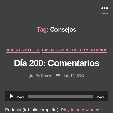
Menu
Tag:
Consejos
Categories
BIBLIA COMPLETA
BIBLIA COMPLETA - COMENTARIOS
Día 200: Comentarios
By
fliriano
July 19, 2020
Post
Post
author
date
A
00:00
00:00
u
d
Podcast (labibliacompleta):
Play in new window
|