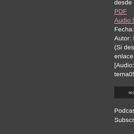
desde 
PDF
Audio
Fecha:
Autor:
(Si de
enlace
[Audio
terna0
A
00:
u
d
Podca
i
Subscr
o