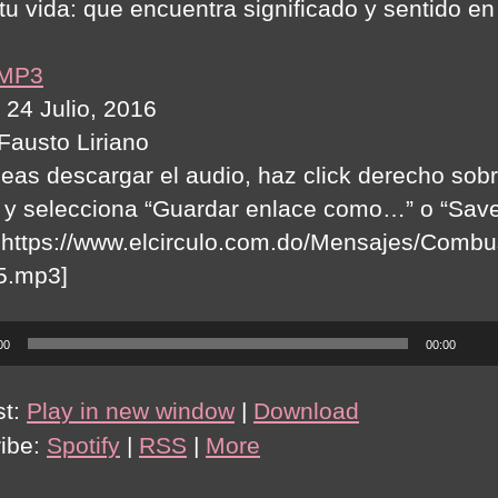
tu vida: que encuentra significado y sentido en
 MP3
 24 Julio, 2016
 Fausto Liriano
seas descargar el audio, haz click derecho sobr
 y selecciona “Guardar enlace como…” o “Save
:https://www.elcirculo.com.do/Mensajes/Combu
5.mp3]
00
00:00
st:
Play in new window
|
Download
ibe:
Spotify
|
RSS
|
More