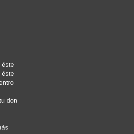
mbustión
erna:
ficación
 éste
e éste
entro
tu don
más