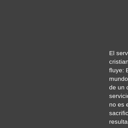
El serv
cristi
fluye: 
mundo a
de un 
servic
no es e
sacrifi
result