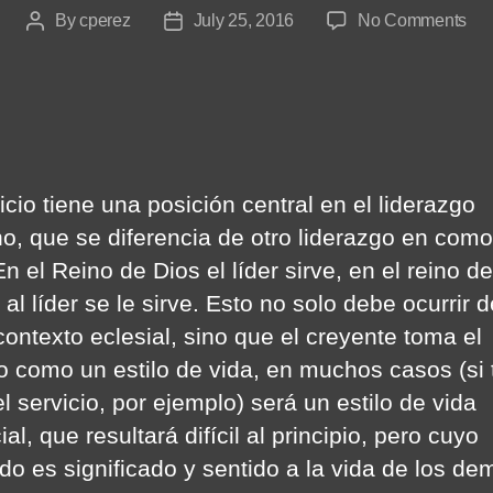
on
By
cperez
July 25, 2016
No Comments
Post
Post
Co
author
date
Int
Edi
icio tiene una posición central en el liderazgo
ano, que se diferencia de otro liderazgo en como
En el Reino de Dios el líder sirve, en el reino d
l líder se le sirve. Esto no solo debe ocurrir d
contexto eclesial, sino que el creyente toma el
io como un estilo de vida, en muchos casos (si 
l servicio, por ejemplo) será un estilo de vida
cial, que resultará difícil al principio, pero cuyo
ado es significado y sentido a la vida de los de