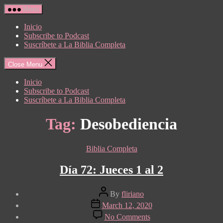
Skip
Menu
to
the
Inicio
content
Subscribe to Podcast
Suscríbete a La Biblia Completa
Close Menu
Inicio
Subscribe to Podcast
Suscríbete a La Biblia Completa
Tag:
Desobediencia
Categories
Biblia Completa
Día 72: Jueces 1 al 2
Post
By
fliriano
author
Post
March 12, 2020
date
on
No Comments
Día