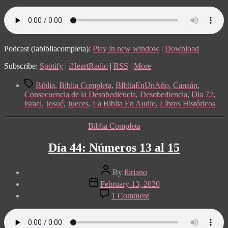
72:
Jueces
1
al
2
Podcast (labibliacompleta):
Play in new window
|
Download
Subscribe:
Spotify
|
iHeartRadio
|
RSS
|
More
Tags
Biblia
,
Biblia Completa
,
BIbliaEnUnAño
,
Canaán
,
Consecuencia de la Desobediencia
,
Desobediencia
,
Dia 72
,
Israel
,
Josué
,
Jueces
,
La Biblia En Audio
,
Libros Históricos
Categories
Biblia Completa
Día 44: Números 13 al 15
Post
By
fliriano
author
Post
February 13, 2020
date
on
1 Comment
Día
44:
Números