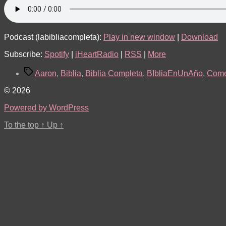
Podcast (labibliacompleta):
Play in new window
|
Download
Subscribe:
Spotify
|
iHeartRadio
|
RSS
|
More
Tags
Aaron
,
Biblia
,
Biblia Completa
,
BIbliaEnUnAño
,
Come
© 2026
Powered by WordPress
To the top
↑
Up
↑