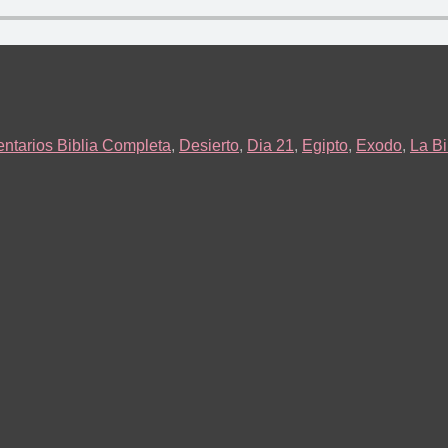
ntarios Biblia Completa
,
Desierto
,
Dia 21
,
Egipto
,
Exodo
,
La Bi