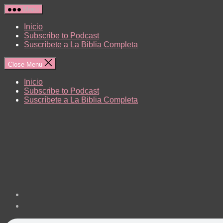
Skip
Menu
to
the
Inicio
content
Subscribe to Podcast
Suscríbete a La Biblia Completa
Close Menu
Inicio
Subscribe to Podcast
Suscríbete a La Biblia Completa