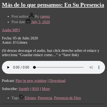
Más de lo que pensamos: En Su Presencia
Post author
By
cperez
Post date
July 5, 2020
Audio MP3
Fecha: 05 de Julio 2020
Autor: JJ Gómez
(Si deseas descargar el audio, haz click derecho sobre el enlace y
selecciona “Guardar enlace como…” o “Save link)
Podcast:
Play in new window
|
Download
Subscribe:
Spotify
|
RSS
|
More
Tags
Efesios
,
Presencia
,
Presencia de Dios