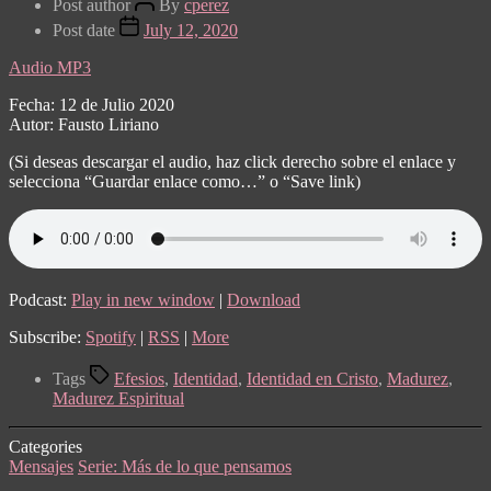
Post author
By
cperez
Post date
July 12, 2020
Audio MP3
Fecha: 12 de Julio 2020
Autor: Fausto Liriano
(Si deseas descargar el audio, haz click derecho sobre el enlace y
selecciona “Guardar enlace como…” o “Save link)
Podcast:
Play in new window
|
Download
Subscribe:
Spotify
|
RSS
|
More
Tags
Efesios
,
Identidad
,
Identidad en Cristo
,
Madurez
,
Madurez Espiritual
Categories
Mensajes
Serie: Más de lo que pensamos