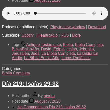
Post date
August 7, 2020
Podcast (labibliacompleta):
Play in new window
|
Download
Subscribe:
Spotify
|
iHeartRadio
|
RSS
|
More
Tags
Antiguo Testamento
,
Biblia
,
Biblia Completa
,
BIbliaEnUnAño
,
David
,
Egipto
,
Isaías
,
Jebuseo
,
Jerusalén
,
Judá
,
La Biblia Completa
,
La Biblia En
Audio
,
La Biblia En Un Año
,
Libros Proféticos
Categories
Biblia Completa
Día 219: Isaías 29-32
Post author
By
rrivera
Post date
August 7, 2020
No Comments
on Día 219: Isaías 29-32