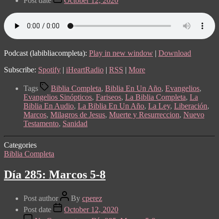
Post date
October 12, 2020
Podcast (labibliacompleta):
Play in new window
|
Download
Subscribe:
Spotify
|
iHeartRadio
|
RSS
|
More
Tags
Biblia Completa
,
Biblia En Un Año
,
Evangelios
,
Evangelios Sinópticos
,
Fariseos
,
La Biblia Completa
,
La
Biblia En Audio
,
La Biblia En Un Año
,
La Ley
,
Liberación
,
Marcos
,
Milagros de Jesus
,
Muerte y Resurreccion
,
Nuevo
Testamento
,
Sanidad
Categories
Biblia Completa
Día 285: Marcos 5-8
Post author
By
cperez
Post date
October 12, 2020