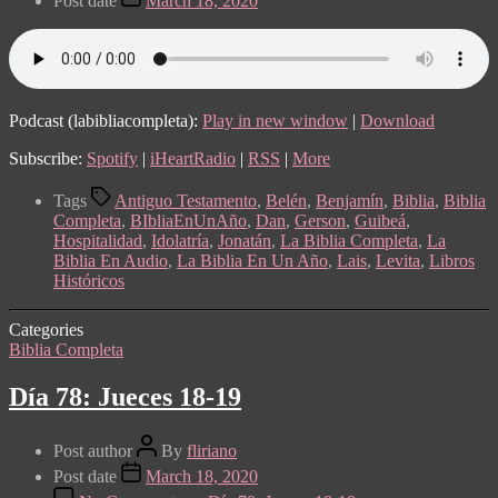
Post date
March 18, 2020
Podcast (labibliacompleta):
Play in new window
|
Download
Subscribe:
Spotify
|
iHeartRadio
|
RSS
|
More
Tags
Antiguo Testamento
,
Belén
,
Benjamín
,
Biblia
,
Biblia
Completa
,
BIbliaEnUnAño
,
Dan
,
Gerson
,
Guibeá
,
Hospitalidad
,
Idolatría
,
Jonatán
,
La Biblia Completa
,
La
Biblia En Audio
,
La Biblia En Un Año
,
Lais
,
Levita
,
Libros
Históricos
Categories
Biblia Completa
Día 78: Jueces 18-19
Post author
By
fliriano
Post date
March 18, 2020