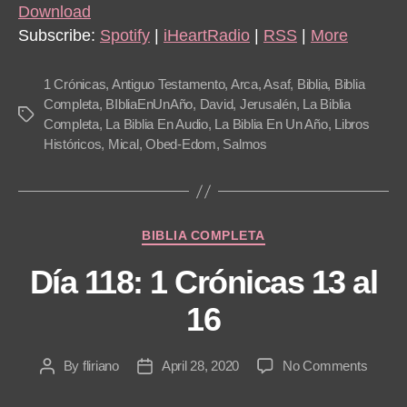
i
Download
o
Subscribe:
Spotify
|
iHeartRadio
|
RSS
|
More
P
l
1 Crónicas
,
Antiguo Testamento
,
Arca
,
Asaf
,
Biblia
,
Biblia
a
Completa
,
BIbliaEnUnAño
,
David
,
Jerusalén
,
La Biblia
Tags
Completa
,
La Biblia En Audio
,
La Biblia En Un Año
,
Libros
y
Históricos
,
Mical
,
Obed-Edom
,
Salmos
e
r
Categories
BIBLIA COMPLETA
Día 118: 1 Crónicas 13 al
16
on
By
fliriano
April 28, 2020
No Comments
Post
Post
Día
author
date
118: