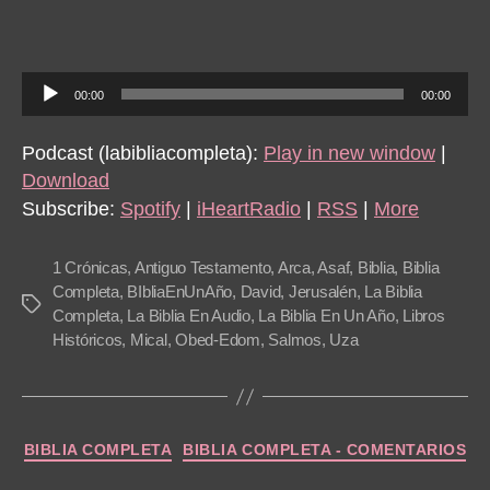
1
Crónic
13
A
al
00:00
00:00
u
16
d
Podcast (labibliacompleta):
Play in new window
|
i
Download
o
Subscribe:
Spotify
|
iHeartRadio
|
RSS
|
More
P
l
1 Crónicas
,
Antiguo Testamento
,
Arca
,
Asaf
,
Biblia
,
Biblia
a
Completa
,
BIbliaEnUnAño
,
David
,
Jerusalén
,
La Biblia
Tags
Completa
,
La Biblia En Audio
,
La Biblia En Un Año
,
Libros
y
Históricos
,
Mical
,
Obed-Edom
,
Salmos
,
Uza
e
r
Categories
BIBLIA COMPLETA
BIBLIA COMPLETA - COMENTARIOS