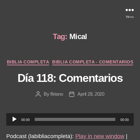
Menu
Tag:
Mical
Categories
BIBLIA COMPLETA
BIBLIA COMPLETA - COMENTARIOS
Día 118: Comentarios
By
fliriano
April 28, 2020
Post
Post
author
date
A
00:00
00:00
u
d
Podcast (labibliacompleta):
Play in new window
|