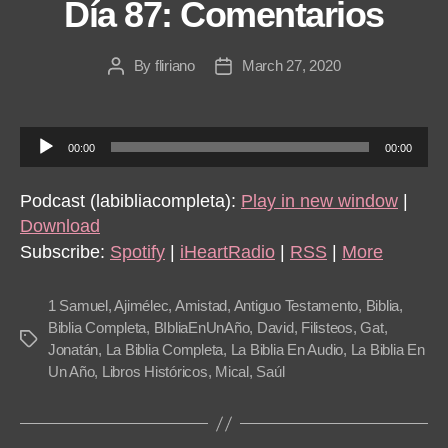
Día 87: Comentarios
By
fliriano
March 27, 2020
Post
Post
author
date
A
00:00
00:00
u
d
Podcast (labibliacompleta):
Play in new window
|
i
Download
o
Subscribe:
Spotify
|
iHeartRadio
|
RSS
|
More
P
l
1 Samuel
,
Ajimélec
,
Amistad
,
Antiguo Testamento
,
Biblia
,
a
Biblia Completa
,
BIbliaEnUnAño
,
David
,
Filisteos
,
Gat
,
Tags
Jonatán
,
La Biblia Completa
,
La Biblia En Audio
,
La Biblia En
y
Un Año
,
Libros Históricos
,
Mical
,
Saúl
e
r