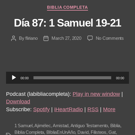
Categories
BIBLIA COMPLETA
Día 87: 1 Samuel 19-21
on
By
fliriano
March 27, 2020
No Comments
Post
Post
Día
author
date
87:
1
Samu
19-
A
21
00:00
00:00
u
d
Podcast (labibliacompleta):
Play in new window
|
i
Download
o
Subscribe:
Spotify
|
iHeartRadio
|
RSS
|
More
P
l
1 Samuel
,
Ajimélec
,
Amistad
,
Antiguo Testamento
,
Biblia
,
a
Biblia Completa
,
BIbliaEnUnAño
,
David
,
Filisteos
,
Gat
,