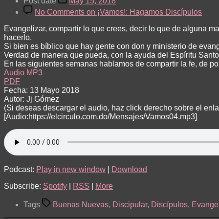
Post date
May 15, 2018
No Comments
on ¡Vamos!: Hagamos Discípulos
Evangelizar, compartir lo que crees, decir lo que de alguna 
hacerlo.
Si bien es bíblico que hay gente con don y ministerio de evan
Verdad de manera que pueda, con la ayuda del Espíritu Santo,
En las siguientes semanas hablamos de compartir la fe, de po
Audio MP3
PDF
Fecha: 13 Mayo 2018
Autor: Jj Gómez
(Si deseas descargar el audio, haz click derecho sobre el en
[Audio:https://elcirculo.com.do/Mensajes/Vamos04.mp3]
Podcast:
Play in new window
|
Download
Subscribe:
Spotify
|
RSS
|
More
Tags
Buenas Nuevas
,
Discipular
,
Discípulos
,
Evangel