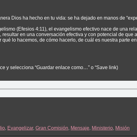
manera Dios ha hecho en tu vida: se ha dejado en manos de “exp
gelismo (Efesios 4:11), el evangelismo efectivo nace de una rel
 resultar en una conversación efectiva y con potencial de que 
r qué lo hacemos, de cómo hacerlo, de cuál es nuestra parte e
lace y selecciona “Guardar enlace como…” o “Save link)
io
,
Evangelizar
,
Gran Comisión
,
Mensaje
,
Ministerio
,
Misión