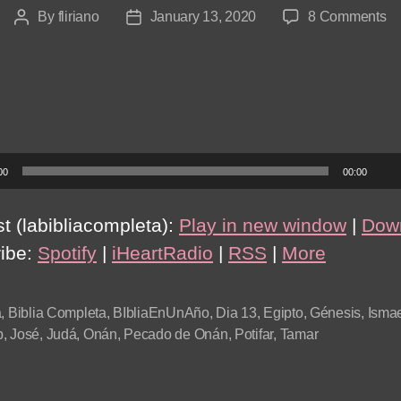
on
By
fliriano
January 13, 2020
8 Comments
Post
Post
Dí
author
date
13
Gé
37
–
39
00
00:00
t (labibliacompleta):
Play in new window
|
Dow
ibe:
Spotify
|
iHeartRadio
|
RSS
|
More
a
,
Biblia Completa
,
BIbliaEnUnAño
,
Dia 13
,
Egipto
,
Génesis
,
Ismae
b
,
José
,
Judá
,
Onán
,
Pecado de Onán
,
Potifar
,
Tamar