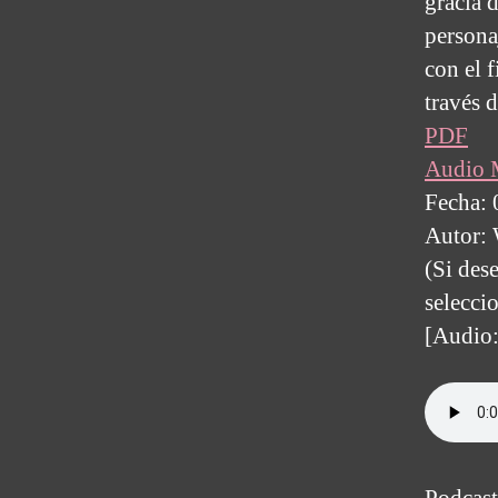
gracia 
personaj
con el f
través d
PDF
Audio
Fecha:
Autor:
(Si dese
selecci
[Audio: