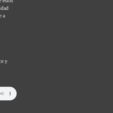
e estos
lidad
e a
ce y