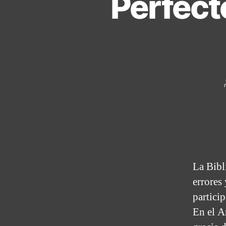
Perfect
La Bibli
errores
particip
En el A