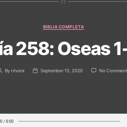
Categories
BIBLIA COMPLETA
ía 258: Oseas 1
By
rrivera
September 15, 2020
No Comment
Post
Post
author
date