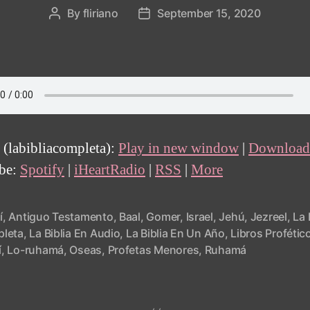
By
fliriano
September 15, 2020
Post
Post
author
date
 (labibliacompleta):
Play in new window
|
Download
ibe:
Spotify
|
iHeartRadio
|
RSS
|
More
í
,
Antiguo Testamento
,
Baal
,
Gomer
,
Israel
,
Jehú
,
Jezreel
,
La 
leta
,
La Biblia En Audio
,
La Biblia En Un Año
,
Libros Profétic
í
,
Lo-ruhamá
,
Oseas
,
Profetas Menores
,
Ruhamá