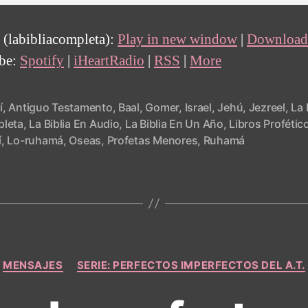
 (labibliacompleta):
Play in new window
|
Download
ibe:
Spotify
|
iHeartRadio
|
RSS
|
More
í
,
Antiguo Testamento
,
Baal
,
Gomer
,
Israel
,
Jehú
,
Jezreel
,
La 
leta
,
La Biblia En Audio
,
La Biblia En Un Año
,
Libros Profétic
í
,
Lo-ruhamá
,
Oseas
,
Profetas Menores
,
Ruhamá
Categories
MENSAJES
SERIE: PERFECTOS IMPERFECTOS DEL A.T.