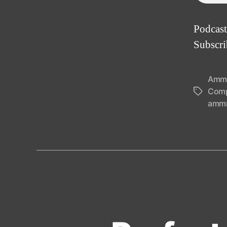
Podcast
Subscr
Amm
Comp
Tags
amm