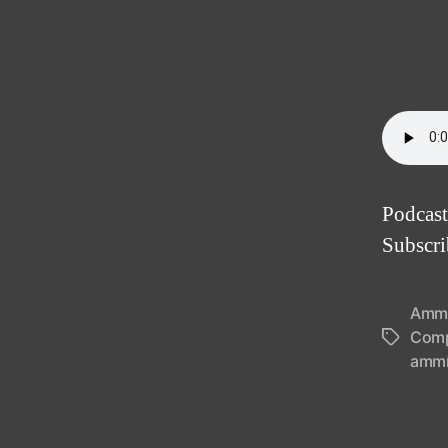
Podcast
Subscr
Amm
Comp
Tags
amm