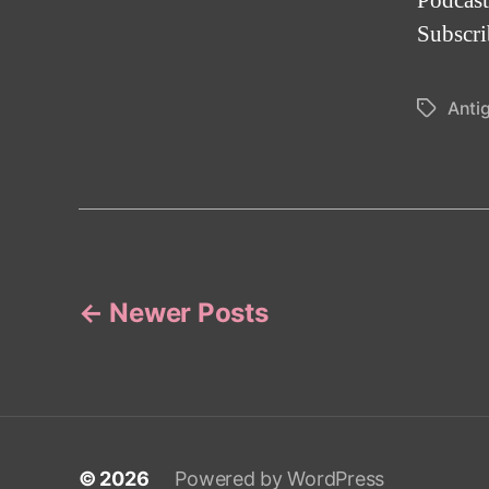
Podcas
Subscr
Anti
Tags
Posts
←
Newer
Posts
navigation
© 2026
Powered by WordPress