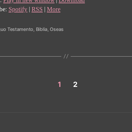
t:
Play in new window
|
Download
ibe:
Spotify
|
RSS
|
More
guo Testamento
,
Biblia
,
Oseas
1
2