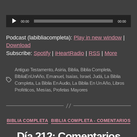
Isaías
5-
8
A
00:00
00:00
u
d
Podcast (labibliacompleta):
Play in new window
|
i
Download
o
Subscribe:
Spotify
|
iHeartRadio
|
RSS
|
More
P
l
Antiguo Testamento
,
Asiria
,
Biblia
,
Biblia Completa
,
a
BIbliaEnUnAño
,
Emanuel
,
Isaías
,
Israel
,
Judá
,
La Biblia
Tags
Completa
,
La Biblia En Audio
,
La Biblia En Un Año
,
Libros
y
Proféticos
,
Mesías
,
Profetas Mayores
e
r
Categories
BIBLIA COMPLETA
BIBLIA COMPLETA - COMENTARIOS
Día 212: Comentarios