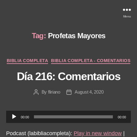
Menu
Tag:
Profetas Mayores
Categories
BIBLIA COMPLETA
BIBLIA COMPLETA - COMENTARIOS
Día 216: Comentarios
By
fliriano
August 4, 2020
Post
Post
author
date
A
00:00
00:00
u
d
Podcast (labibliacompleta):
Play in new window
|