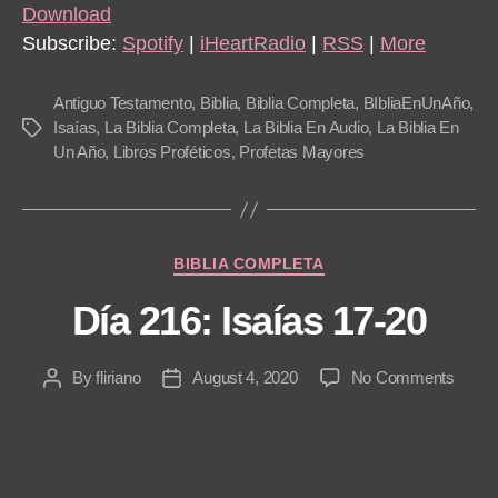
i
Download
o
Subscribe:
Spotify
|
iHeartRadio
|
RSS
|
More
P
l
Antiguo Testamento
,
Biblia
,
Biblia Completa
,
BIbliaEnUnAño
,
a
Isaías
,
La Biblia Completa
,
La Biblia En Audio
,
La Biblia En
Tags
Un Año
,
Libros Proféticos
,
Profetas Mayores
y
e
r
Categories
BIBLIA COMPLETA
Día 216: Isaías 17-20
on
By
fliriano
August 4, 2020
No Comments
Post
Post
Día
author
date
216:
Isaías
17-