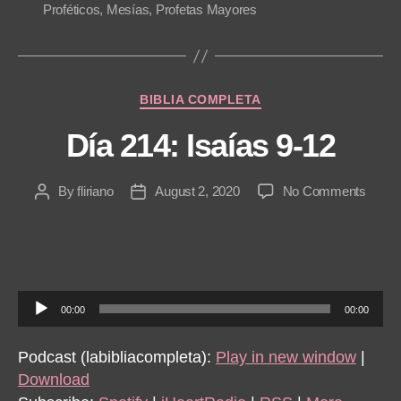
Proféticos
,
Mesías
,
Profetas Mayores
e
r
Categories
BIBLIA COMPLETA
Día 214: Isaías 9-12
on
By
fliriano
August 2, 2020
No Comments
Post
Post
Día
author
date
214:
Isaías
9-
12
A
00:00
00:00
u
d
Podcast (labibliacompleta):
Play in new window
|
i
Download
o