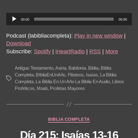
author
date
A
00:00
00:00
u
d
Podcast (labibliacompleta):
Play in new window
|
i
Download
o
Subscribe:
Spotify
|
iHeartRadio
|
RSS
|
More
P
l
Antiguo Testamento
,
Asiria
,
Babilonia
,
Biblia
,
Biblia
a
Completa
,
BIbliaEnUnAño
,
Filisteos
,
Isaías
,
La Biblia
Tags
Completa
,
La Biblia En Un Año La Biblia En Audio
,
Libros
y
Proféticos
,
Moab
,
Profetas Mayores
e
r
Categories
BIBLIA COMPLETA
Día 215: Isaías 13-16