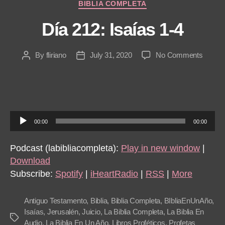
Categories
BIBLIA COMPLETA
Día 212: Isaías 1-4
on
By
fliriano
July 31, 2020
No Comments
Post
Post
Día
author
date
212:
Isaías
1-
4
A
00:00
00:00
u
d
Podcast (labibliacompleta):
Play in new window
|
i
Download
o
Subscribe:
Spotify
|
iHeartRadio
|
RSS
|
More
P
l
Antiguo Testamento
,
Biblia
,
Biblia Completa
,
BIbliaEnUnAño
,
a
Isaías
,
Jerusalén
,
Juicio
,
La Biblia Completa
,
La Biblia En
Tags
Audio
,
La Biblia En Un Año
,
Libros Proféticos
,
Profetas