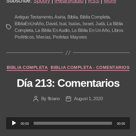
Subscribe:
Spotify
|
iHeartRadio
|
RSS
|
More
P
l
Antiguo Testamento
,
Asiria
,
Biblia
,
Biblia Completa
,
a
BIbliaEnUnAño
,
David
,
Isaí
,
Isaías
,
Israel
,
Judá
,
La Biblia
Tags
Completa
,
La Biblia En Audio
,
La Biblia En Un Año
,
Libros
y
Proféticos
,
Mesías
,
Profetas Mayores
e
r
Categories
BIBLIA COMPLETA
BIBLIA COMPLETA - COMENTARIOS
Día 213: Comentarios
By
fliriano
August 1, 2020
Post
Post
author
date
A
00:00
00:00
u