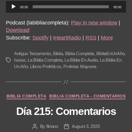
20
A
00:00
00:00
u
d
Podcast (labibliacompleta):
Play in new window
|
i
Download
o
Subscribe:
Spotify
|
iHeartRadio
|
RSS
|
More
P
l
Antiguo Testamento
,
Biblia
,
Biblia Completa
,
BIbliaEnUnAño
,
a
Isaías
,
La Biblia Completa
,
La Biblia En Audio
,
La Biblia En
Tags
Un Año
,
Libros Proféticos
,
Profetas Mayores
y
e
r
Categories
BIBLIA COMPLETA
BIBLIA COMPLETA - COMENTARIOS
Día 215: Comentarios
By
fliriano
August 3, 2020
Post
Post