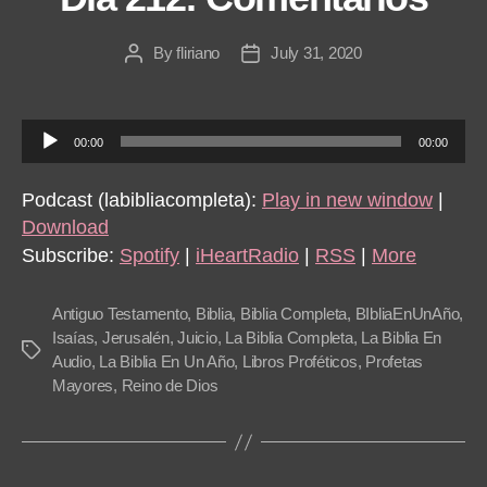
By
fliriano
July 31, 2020
Post
Post
author
date
A
00:00
00:00
u
d
Podcast (labibliacompleta):
Play in new window
|
i
Download
o
Subscribe:
Spotify
|
iHeartRadio
|
RSS
|
More
P
l
Antiguo Testamento
,
Biblia
,
Biblia Completa
,
BIbliaEnUnAño
,
a
Isaías
,
Jerusalén
,
Juicio
,
La Biblia Completa
,
La Biblia En
Tags
Audio
,
La Biblia En Un Año
,
Libros Proféticos
,
Profetas
y
Mayores
,
Reino de Dios
e
r