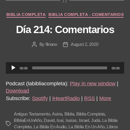
Categories
BIBLIA COMPLETA
BIBLIA COMPLETA - COMENTARIOS
Día 214: Comentarios
By
fliriano
August 2, 2020
Post
Post
author
date
A
00:00
00:00
u
d
Podcast (labibliacompleta):
Play in new window
|
i
Download
o
Subscribe:
Spotify
|
iHeartRadio
|
RSS
|
More
P
l
Antiguo Testamento
,
Asiria
,
Biblia
,
Biblia Completa
,
a
BIbliaEnUnAño
,
David
,
Isaí
,
Isaías
,
Israel
,
Judá
,
La Biblia
Tags
Completa
,
La Biblia En Audio
,
La Biblia En Un Año
,
Libros
y