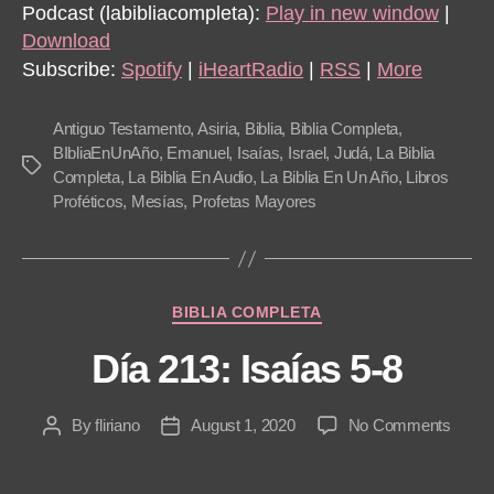
d
Podcast (labibliacompleta):
Play in new window
|
i
Download
o
Subscribe:
Spotify
|
iHeartRadio
|
RSS
|
More
P
l
Antiguo Testamento
,
Asiria
,
Biblia
,
Biblia Completa
,
a
BIbliaEnUnAño
,
Emanuel
,
Isaías
,
Israel
,
Judá
,
La Biblia
Tags
Completa
,
La Biblia En Audio
,
La Biblia En Un Año
,
Libros
y
Proféticos
,
Mesías
,
Profetas Mayores
e
r
Categories
BIBLIA COMPLETA
Día 213: Isaías 5-8
on
By
fliriano
August 1, 2020
No Comments
Post
Post
Día
author
date
213: