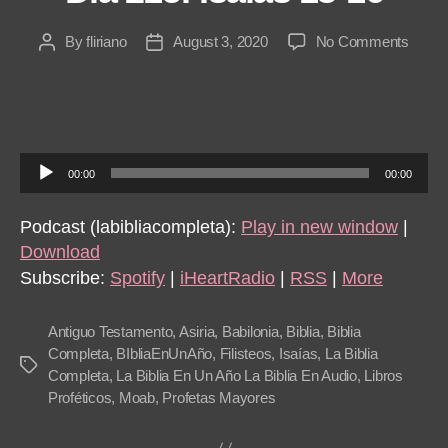
on
By
fliriano
August 3, 2020
No Comments
Post
Post
Día
author
date
215:
Isaías
13-
16
A
00:00
00:00
u
d
Podcast (labibliacompleta):
Play in new window
|
i
Download
o
Subscribe:
Spotify
|
iHeartRadio
|
RSS
|
More
P
l
Antiguo Testamento
,
Asiria
,
Babilonia
,
Biblia
,
Biblia
a
Completa
,
BIbliaEnUnAño
,
Filisteos
,
Isaías
,
La Biblia
Tags
Completa
,
La Biblia En Un Año La Biblia En Audio
,
Libros
y
Proféticos
,
Moab
,
Profetas Mayores
e
r