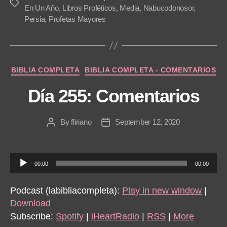
Tags
En Un Año
,
Libros Proféticos
,
Media
,
Nabucodonosor
,
y
Persia
,
Profetas Mayores
e
r
Categories
BIBLIA COMPLETA
BIBLIA COMPLETA - COMENTARIOS
Día 255: Comentarios
By
fliriano
September 12, 2020
Post
Post
author
date
A
00:00
00:00
u
d
Podcast (labibliacompleta):
Play in new window
|
i
Download
o
Subscribe:
Spotify
|
iHeartRadio
|
RSS
|
More