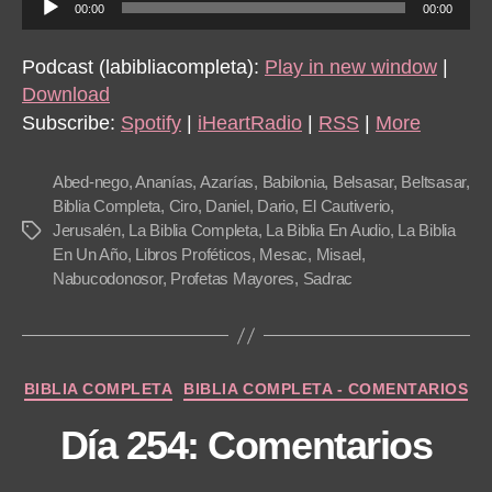
00:00
00:00
u
d
Podcast (labibliacompleta):
Play in new window
|
i
Download
o
Subscribe:
Spotify
|
iHeartRadio
|
RSS
|
More
P
l
Abed-nego
,
Ananías
,
Azarías
,
Babilonia
,
Belsasar
,
Beltsasar
,
a
Biblia Completa
,
Ciro
,
Daniel
,
Dario
,
El Cautiverio
,
Jerusalén
,
La Biblia Completa
,
La Biblia En Audio
,
La Biblia
Tags
y
En Un Año
,
Libros Proféticos
,
Mesac
,
Misael
,
e
Nabucodonosor
,
Profetas Mayores
,
Sadrac
r
Categories
BIBLIA COMPLETA
BIBLIA COMPLETA - COMENTARIOS
Día 254: Comentarios