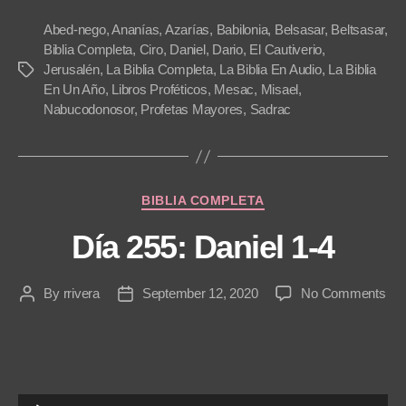
P
l
Abed-nego
,
Ananías
,
Azarías
,
Babilonia
,
Belsasar
,
Beltsasar
,
a
Biblia Completa
,
Ciro
,
Daniel
,
Dario
,
El Cautiverio
,
Jerusalén
,
La Biblia Completa
,
La Biblia En Audio
,
La Biblia
Tags
y
En Un Año
,
Libros Proféticos
,
Mesac
,
Misael
,
e
Nabucodonosor
,
Profetas Mayores
,
Sadrac
r
Categories
BIBLIA COMPLETA
Día 255: Daniel 1-4
on
By
rrivera
September 12, 2020
No Comments
Post
Post
Día
author
date
255
Dan
1-
4
A