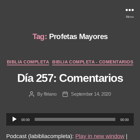
Menu
Tag:
Profetas Mayores
Categories
BIBLIA COMPLETA
BIBLIA COMPLETA - COMENTARIOS
Día 257: Comentarios
By
fliriano
September 14, 2020
Post
Post
author
date
A
00:00
00:00
u
d
Podcast (labibliacompleta):
Play in new window
|