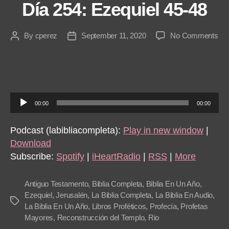
Día 254: Ezequiel 45-48
on
By
cperez
September 11, 2020
No Comments
Post
Post
Día
author
date
254
Eze
45-
48
A
00:00
00:00
u
d
Podcast (labibliacompleta):
Play in new window
|
i
Download
o
Subscribe:
Spotify
|
iHeartRadio
|
RSS
|
More
P
l
Antiguo Testamento
,
Biblia Completa
,
Biblia En Un Año
,
a
Ezequiel
,
Jerusalén
,
La Biblia Completa
,
La Biblia En Audio
,
Tags
La Biblia En Un Año
,
Libros Proféticos
,
Profecía
,
Profetas
y
Mayores
,
Reconstrucción del Templo
,
Rio
e