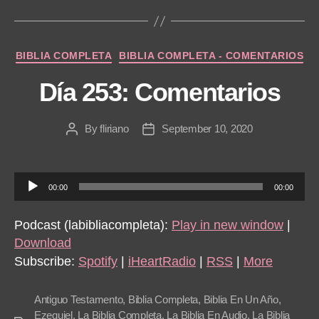
r
Categories
BIBLIA COMPLETA
BIBLIA COMPLETA - COMENTARIOS
Día 253: Comentarios
By
fliriano
September 10, 2020
Post
Post
author
date
A
00:00
00:00
u
d
Podcast (labibliacompleta):
Play in new window
|
i
Download
o
Subscribe:
Spotify
|
iHeartRadio
|
RSS
|
More
P
l
Antiguo Testamento
,
Biblia Completa
,
Biblia En Un Año
,
a
Ezequiel
,
La Biblia Completa
,
La Biblia En Audio
,
La Biblia