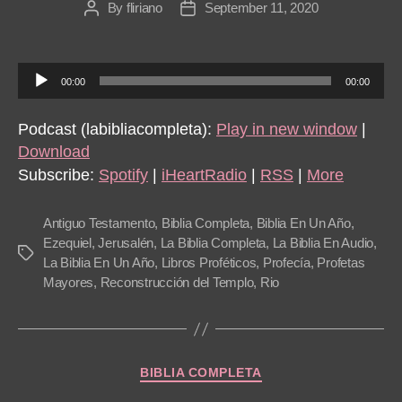
By
fliriano
September 11, 2020
Post
Post
author
date
A
00:00
00:00
u
d
Podcast (labibliacompleta):
Play in new window
|
i
Download
o
Subscribe:
Spotify
|
iHeartRadio
|
RSS
|
More
P
l
Antiguo Testamento
,
Biblia Completa
,
Biblia En Un Año
,
a
Ezequiel
,
Jerusalén
,
La Biblia Completa
,
La Biblia En Audio
,
Tags
La Biblia En Un Año
,
Libros Proféticos
,
Profecía
,
Profetas
y
Mayores
,
Reconstrucción del Templo
,
Rio
e
r
Categories
BIBLIA COMPLETA