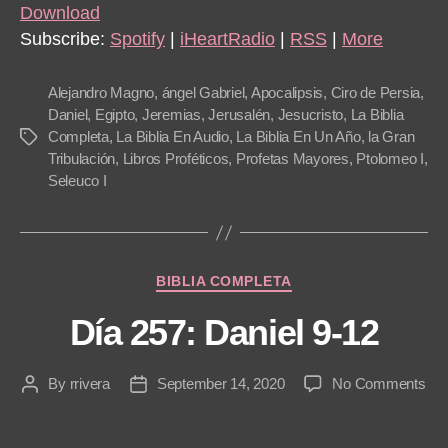
i
Download
o
Subscribe:
Spotify
|
iHeartRadio
|
RSS
|
More
P
l
Alejandro Magno
,
ángel Gabriel
,
Apocalipsis
,
Ciro de Persia
,
a
Daniel
,
Egipto
,
Jeremias
,
Jerusalén
,
Jesucristo
,
La Biblia
Completa
,
La Biblia En Audio
,
La Biblia En Un Año
,
la Gran
Tags
y
Tribulación
,
Libros Proféticos
,
Profetas Mayores
,
Ptolomeo I
,
e
Seleuco I
r
Categories
BIBLIA COMPLETA
Día 257: Daniel 9-12
on
By
rrivera
September 14, 2020
No Comments
Post
Post
Día
author
date
257