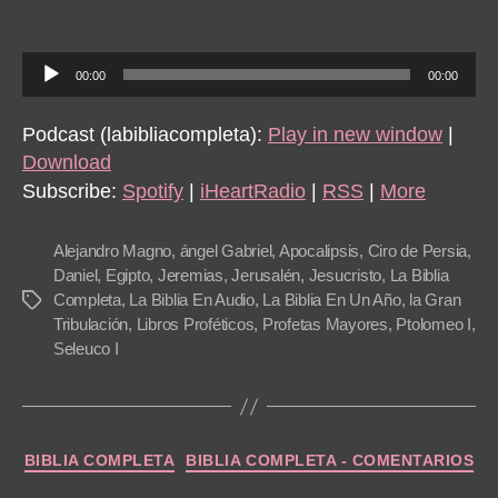
Dan
9-
12
A
00:00
00:00
u
d
Podcast (labibliacompleta):
Play in new window
|
i
Download
o
Subscribe:
Spotify
|
iHeartRadio
|
RSS
|
More
P
l
Alejandro Magno
,
ángel Gabriel
,
Apocalipsis
,
Ciro de Persia
,
a
Daniel
,
Egipto
,
Jeremias
,
Jerusalén
,
Jesucristo
,
La Biblia
Completa
,
La Biblia En Audio
,
La Biblia En Un Año
,
la Gran
Tags
y
Tribulación
,
Libros Proféticos
,
Profetas Mayores
,
Ptolomeo I
,
e
Seleuco I
r
Categories
BIBLIA COMPLETA
BIBLIA COMPLETA - COMENTARIOS