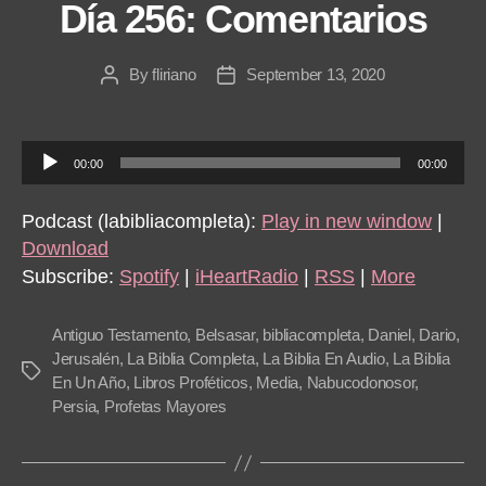
Día 256: Comentarios
By
fliriano
September 13, 2020
Post
Post
author
date
A
00:00
00:00
u
d
Podcast (labibliacompleta):
Play in new window
|
i
Download
o
Subscribe:
Spotify
|
iHeartRadio
|
RSS
|
More
P
l
Antiguo Testamento
,
Belsasar
,
bibliacompleta
,
Daniel
,
Dario
,
a
Jerusalén
,
La Biblia Completa
,
La Biblia En Audio
,
La Biblia
Tags
En Un Año
,
Libros Proféticos
,
Media
,
Nabucodonosor
,
y
Persia
,
Profetas Mayores
e
r