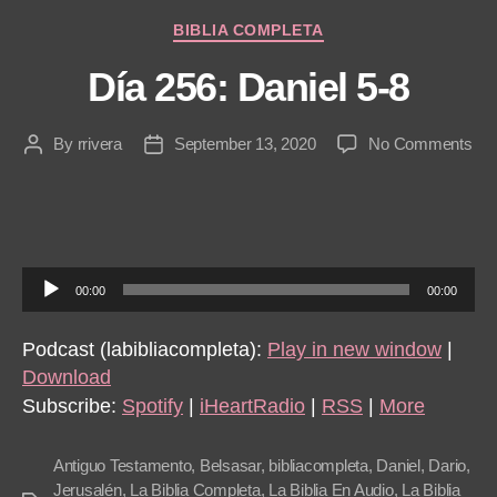
Categories
BIBLIA COMPLETA
Día 256: Daniel 5-8
on
By
rrivera
September 13, 2020
No Comments
Post
Post
Día
author
date
256
Dan
5-
8
A
00:00
00:00
u
d
Podcast (labibliacompleta):
Play in new window
|
i
Download
o
Subscribe:
Spotify
|
iHeartRadio
|
RSS
|
More
P
l
Antiguo Testamento
,
Belsasar
,
bibliacompleta
,
Daniel
,
Dario
,
a
Jerusalén
,
La Biblia Completa
,
La Biblia En Audio
,
La Biblia