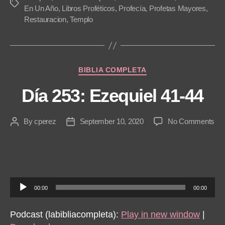
Tags
En Un Año
,
Libros Proféticos
,
Profecía
,
Profetas Mayores
,
y
Restauracion
,
Templo
e
r
Categories
BIBLIA COMPLETA
Día 253: Ezequiel 41-44
on
By
cperez
September 10, 2020
No Comments
Post
Post
Dí
author
date
253
Eze
41-
44
A
00:00
00:00
u
d
Podcast (labibliacompleta):
Play in new window
|
i