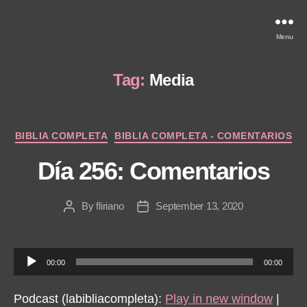
Menu
Tag:
Media
Categories
BIBLIA COMPLETA
BIBLIA COMPLETA - COMENTARIOS
Día 256: Comentarios
By
fliriano
September 13, 2020
Post
Post
author
date
A
00:00
00:00
u
d
Podcast (labibliacompleta):
Play in new window
|