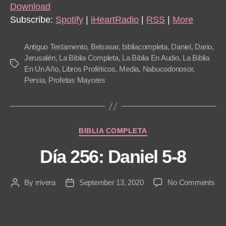
i
Download
o
Subscribe:
Spotify
|
iHeartRadio
|
RSS
|
More
P
l
Antiguo Testamento
,
Belsasar
,
bibliacompleta
,
Daniel
,
Dario
,
a
Jerusalén
,
La Biblia Completa
,
La Biblia En Audio
,
La Biblia
Tags
En Un Año
,
Libros Proféticos
,
Media
,
Nabucodonosor
,
y
Persia
,
Profetas Mayores
e
r
Categories
BIBLIA COMPLETA
Día 256: Daniel 5-8
on
By
rrivera
September 13, 2020
No Comments
Post
Post
Día
author
date
256
Dan