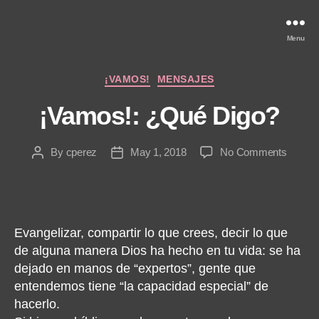
Menu
Categories
¡VAMOS!
MENSAJES
¡Vamos!: ¿Qué Digo?
on
By
cperez
May 1, 2018
No Comments
Post
Post
¡Vamos
author
date
¿Qué
Digo?
Evangelizar, compartir lo que crees, decir lo que
de alguna manera Dios ha hecho en tu vida: se ha
dejado en manos de “expertos”, gente que
entendemos tiene “la capacidad especial” de
hacerlo.