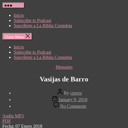
Skip
Menu
to
the
Inicio
content
Subscribe to Podcast
Suscríbete a La Biblia Completa
Close Menu
Inicio
Subscribe to Podcast
Suscríbete a La Biblia Completa
Categories
Mensajes
Vasijas de Barro
Post
By
cperez
author
Post
January 9, 2018
date
on
No Comments
Vasijas
de
Audio MP3
Barro
PDF
Fecha: 07 Enero 2018